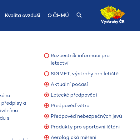
Kvalita ovzduší
O ČHMÚ
Výstrahy ČR
Rozcestník informací pro
letectví
SIGMET, výstrahy pro letiště
Aktuální počasí
Letecké předpovědi
ského
 předpisy a
Předpověď větru
ivilnímu
Předpověď nebezpečných jevů
du s
Produkty pro sportovní létání
Aerologická měření