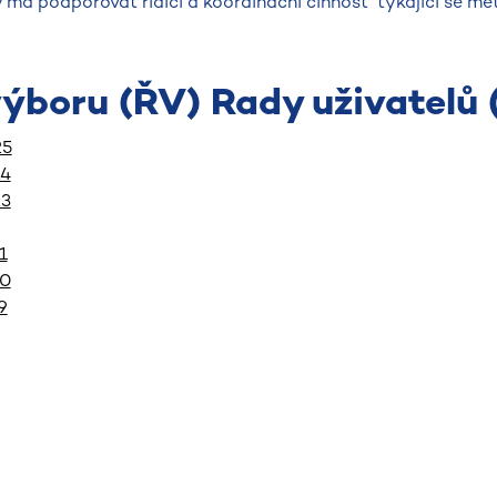
ý má podporovat řídící a koordinační činnost týkající se me
výboru (ŘV) Rady uživatelů 
25
24
23
1
20
9