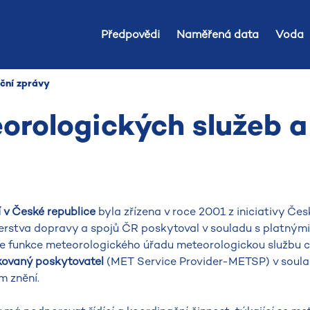
Předpovědi
Naměřená data
Voda
oční zprávy
orologických služeb a
í v České republice
byla zřízena v roce 2001 z iniciativy Če
erstva dopravy a spojů ČR poskytoval v souladu s platnými
ce funkce meteorologického úřadu meteorologickou službu c
kovaný poskytovatel
(MET Service Provider-METSP) v soula
m znění.