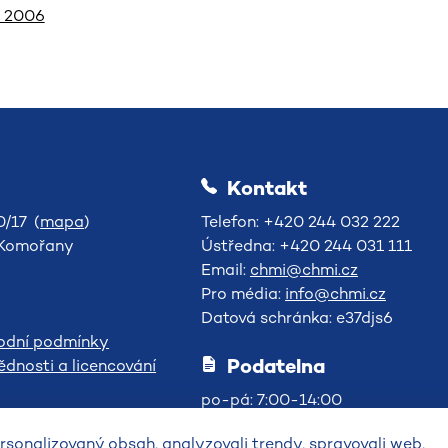
k 2006
Kontakt
/17 (
mapa
)
Telefon: +420 244 032 222
-Komořany
Ústředna: +420 244 031 111
Email:
chmi@chmi.cz
Pro média:
info@chmi.cz
Datová schránka: e37djs6
odní podmínky
Podatelna
dnosti a licencování
po-pá: 7:00-14:00
sonalizovaný obsah, analyzovali trendy, spravovali web,