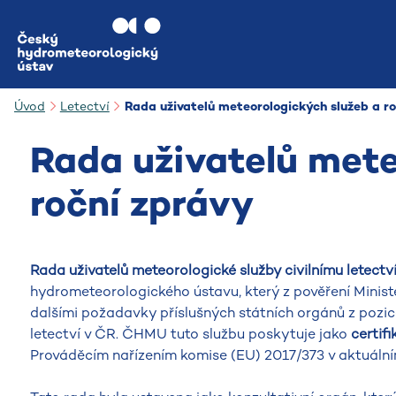
Přejít na hlavní obsah
Úvod
Letectví
Rada uživatelů meteorologických služeb a r
Rada uživatelů mete
roční zprávy
Rada uživatelů meteorologické služby civilnímu letectv
hydrometeorologického ústavu, který z pověření Minist
dalšími požadavky příslušných státních orgánů z pozi
letectví v ČR. ČHMU tuto službu poskytuje jako
certifi
Prováděcím nařízením komise (EU) 2017/373 v aktuální