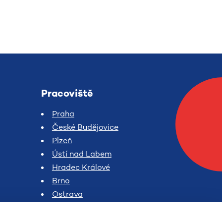
Pracoviště
Praha
České Budějovice
Plzeň
Ústí nad Labem
Hradec Králové
Brno
Ostrava