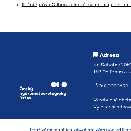
Roční zpráva Odboru letecké meteorologie za ro
Adresa
Na Šabatce 2050
143 06 Praha 4
IČO: 00020699
Všeobecné obch
Vyloučení odpově
Používáme cookies, abychom vám poskytli per