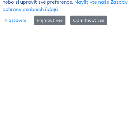
nebo si upravit své preference.
Navštivte naše Zásady
ochrany osobních údajů
Stav a předpověď pro celou ČR
Nastavení
Přijmout vše
Odmítnout vše
Tabulka hydrologie
Informace k operativním datům
Webové stránky poskytují přístup k operativním datům
z páteřní sítě vodoměrných stanic v ČR. Umožňují
prohlížet aktuální údaje o vodním stavu, průtoku a
teplotě vody v hlásných profilech kategorie A a B, a na
vybraných stanicích kategorie C. Většinu těchto stanic
provozuje Český hydrometeorologický ústav (ČHMÚ),
který kontroluje kvalitu přímých měření i odvozených
průtoků. Ostatní stanice jsou ve správě státních podniků
Povodí nebo samosprávných celků (kraje, obce).
Přenosy dat z přístrojů probíhají automaticky se
zpožděním v jednotách nebo menších desítkách minut