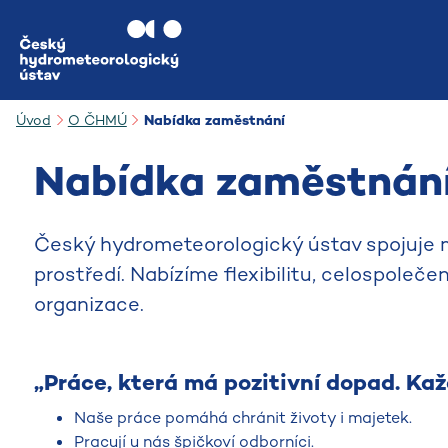
Přejít na hlavní obsah
Úvod
O ČHMÚ
Nabídka zaměstnání
Nabídka zaměstnán
Český hydrometeorologický ústav spojuje mo
prostředí. Nabízíme flexibilitu, celospoleč
organizace.
„Práce, která má pozitivní dopad. Ka
Naše práce pomáhá chránit životy i majetek.
Pracují u nás špičkoví odborníci.