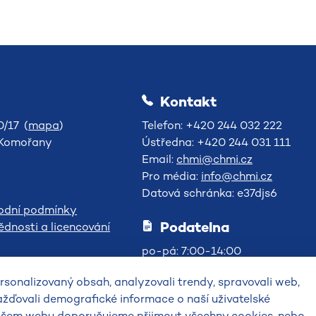
Kontakt
/17 (
mapa
)
Telefon: +420 244 032 222
-Komořany
Ústředna: +420 244 031 111
Email:
chmi@chmi.cz
Pro média:
info@chmi.cz
Datová schránka: e37djs6
odní podmínky
Podatelna
dnosti a licencování
po-pá: 7:00-14:00
sonalizovaný obsah, analyzovali trendy, spravovali web,
ažďovali demografické informace o naší uživatelské
 našem webu doporučujeme přijmout všechny cookies, nebo