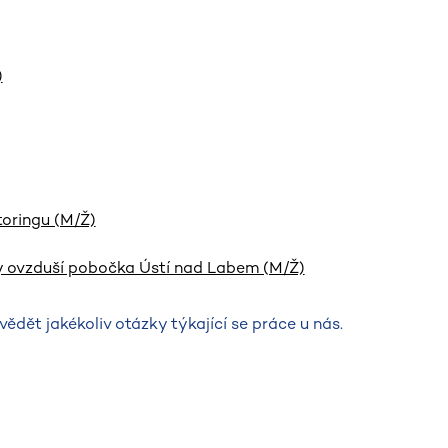
)
toringu (M/Ž)
y ovzduší pobočka Ústí nad Labem (M/Ž)
ět jakékoliv otázky týkající se práce u nás.