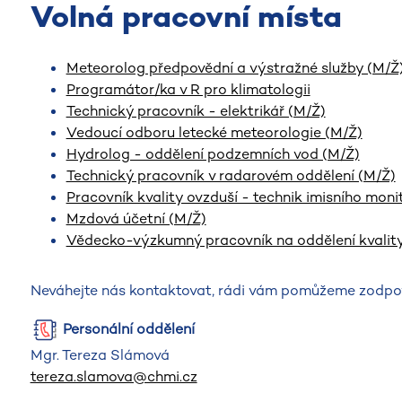
Volná pracovní místa
Meteorolog předpovědní a výstražné služby (M/Ž
Programátor/ka v R pro klimatologii
Technický pracovník - elektrikář (M/Ž)
Vedoucí odboru letecké meteorologie (M/Ž)
Hydrolog - oddělení podzemních vod (M/Ž)
Technický pracovník v radarovém oddělení (M/Ž)
Pracovník kvality ovzduší - technik imisního moni
Mzdová účetní (M/Ž)
Vědecko-výzkumný pracovník na oddělení kvalit
Neváhejte nás kontaktovat, rádi vám pomůžeme zodpověd
Personální oddělení
Mgr. Tereza Slámová
tereza.slamova@chmi.cz