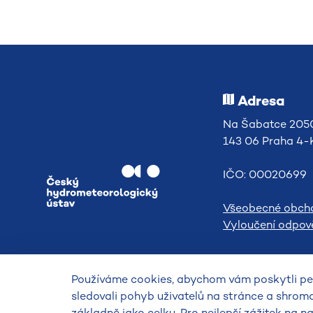
Adresa
Na Šabatce 2050
143 06 Praha 4
IČO: 00020699
Všeobecné obch
Vyloučení odpově
Používáme cookies, abychom vám poskytli per
sledovali pohyb uživatelů na stránce a shrom
základně jako celku. Pro nejlepší zážitek na