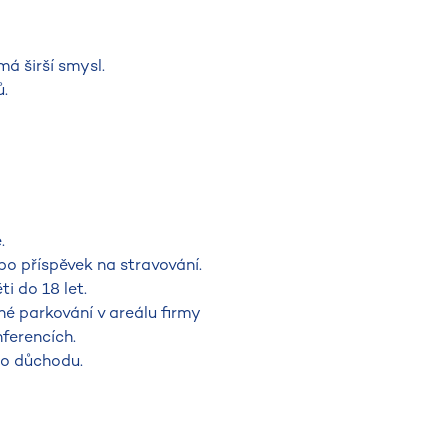
á širší smysl.
.
.
bo příspěvek na stravování.
ti do 18 let.
é parkování v areálu firmy
ferencích.
do důchodu.