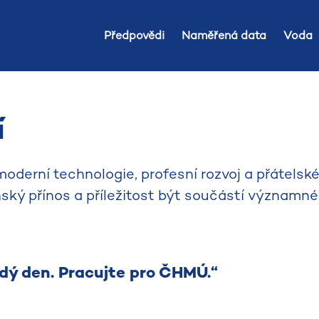
Předpovědi
Naměřená data
Voda
í
derní technologie, profesní rozvoj a přátelské
enský přínos a příležitost být součástí významn
ždý den. Pracujte pro ČHMÚ.“