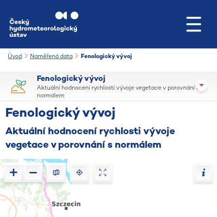
Přejít na hlavní obsah
Úvod
Naměřená data
Fenologický vývoj
Fenologický vývoj
Aktuální hodnocení rychlosti vývoje vegetace v porovnání s
normálem
Fenologický vývoj
Aktuální hodnocení rychlosti vývoje
vegetace v porovnání s normálem