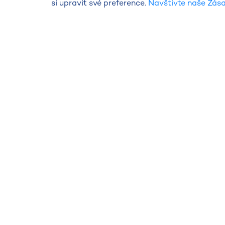
si upravit své preference.
Navštivte naše Zás
Stav a předpověď kvality
Praha
Středočeský kraj
Jihočeský kraj
Plzeňský kraj
Karlovarský kraj
Ústecký kraj
Liberecký kraj
Aktuální koncent
Informace o tvorbě předpovědníc