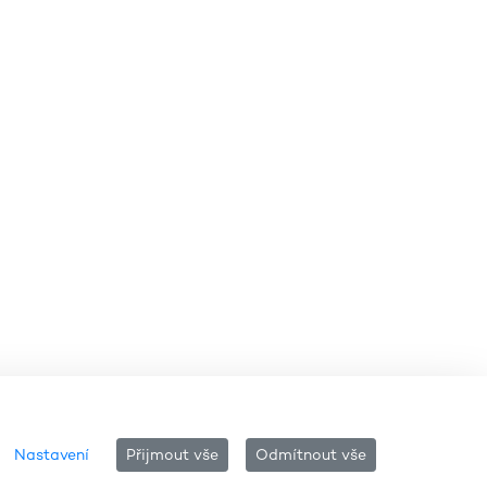
Nastavení
Přijmout vše
Odmítnout vše