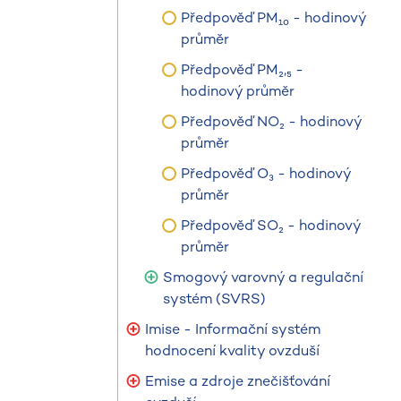
Předpověď PM₁₀ - hodinový
průměr
Předpověď PM₂,₅ -
hodinový průměr
Předpověď NO₂ - hodinový
průměr
Předpověď O₃ - hodinový
průměr
Předpověď SO₂ - hodinový
průměr
Smogový varovný a regulační
systém (SVRS)
Imise - Informační systém
hodnocení kvality ovzduší
Emise a zdroje znečišťování