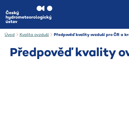
Přejít na hlavní obsah
Úvod
Kvalita ovzduší
Předpověď kvality ovzduší pro ČR a kr
Předpověď kvality o