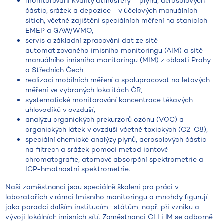
monitorování kvality atmosféry – plynů, aerosolových
částic, srážek a depozice - v účelových manuálních
sítích, včetně zajištění speciálních měření na stanicích
EMEP a GAW/WMO,
servis a základní zpracování dat ze sítě
automatizovaného imisního monitoringu (AIM) a sítě
manuálního imisního monitoringu (MIM) z oblasti Prahy
a Středních Čech,
realizaci mobilních měření a spolupracovat na letových
měření ve vybraných lokalitách ČR,
systematické monitorování koncentrace těkavých
uhlovodíků v ovzduší,
analýzu organických prekurzorů ozónu (VOC) a
organických látek v ovzduší včetně toxických (C2-C8),
speciální chemické analýzy plynů, aerosolových částic
na filtrech a srážek pomocí metod iontové
chromatografie, atomové absorpční spektrometrie a
ICP-hmotnostní spektrometrie.
Naši zaměstnanci jsou speciálně školeni pro práci v
laboratořích v rámci Imisního monitoringu a mnohdy figurují
jako poradci dalším institucím i státům, např. při vzniku a
vývoji lokálních imisních sítí. Zaměstnanci CLI i IM se odborně