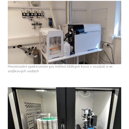
Hmotnostní spektrometr pro měření těžkých kovů v ovzduší a ve
srážkových vodách