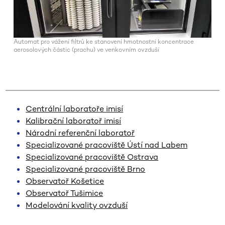
Automat pro vážení filtrů ke stanovení hmotnostní koncentrace
aerosolových částic (prachu) ve venkovním ovzduší
Centrální laboratoře imisí
Kalibrační laboratoř imisí
Národní referenční laboratoř
Specializované pracoviště Ústí nad Labem
Specializované pracoviště Ostrava
Specializované pracoviště Brno
Observatoř Košetice
Observatoř Tušimice
Modelování kvality ovzduší