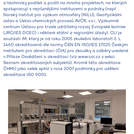
a technicky podíleli a podílí na mnoha projektech, na kterých
spolupracují s nejrůznějšími institucemi a podniky (např.
Norský institut pro výzkum atmosféry (NILU), Geofyzikální
ústav a Ústav chemických procesů AVČR, v.v.i., Výzkumné
centrum Ústavu pro trvale udržitelný rozvoj Evropské komise
(JRC/IES DCEC) i některé státní a regionální úřady). CLI je
součástí IM, který je od roku 2005 zkušební laboratoří č. L
1460 akreditovaná dle normy ČSN EN ISO/IES 17025 Českým
institutem pro akreditaci (ČIA) pro zkoušky a odběry uvedené
v Příloze Osvědčení o akreditaci (viz www.cai.cz v sekci
Seznam akreditovaných subjektů). Kromě této akreditace
ČHMÚ jako celek splnil v roce 2007 podmínky pro udělení
akreditace ISO 9001.