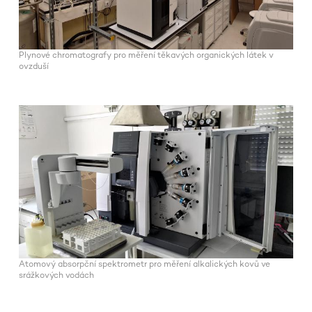
Plynové chromatografy pro měření těkavých organických látek v
ovzduší
Atomový absorpční spektrometr pro měření alkalických kovů ve
srážkových vodách