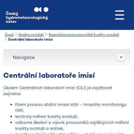
Přejít na hlavní obsah
Úvod
Kvalita ovzduší
Specializovaná pracoviště kvality ovzduší
Centrální laboratoře imisí
Navigace
Centrální laboratoře imisí
Úkolem Centrálních laboratoří imisí (CLI) je zajišťovat
zejména:
řízení provozu státní imisní sítě – Imisního monitoringu
(IM),
kontroly měření kvality ovzduší,
odborné školení a výcvik pracovníků zajišťujících měření
kvality ovzduší a srážek,