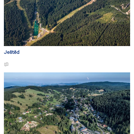
Vítr:
Většinou slabý severní až severovýchodní vítr
1 až 4 m/s.
Vydal/a: Polina Matyunina
Ještěd