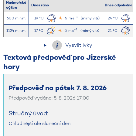
Nadmořská
Dnes ráno
Dnes odpoledne
výška
-1
600 m n.m.
19 °C
5
m·s
(mírný vítr)
24 °C
-1
1124 m n.m.
17 °C
5
m·s
(mírný vítr)
21 °C
Vysvětlivky
Textová předpověď pro Jizerské
hory
Předpověď na pátek 7. 8. 2026
Předpověď vydána: 5. 8. 2026 17:00
Stručný úvod:
Chladnější ale sluneční den