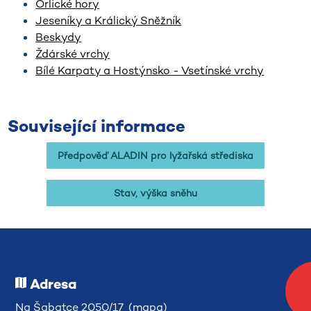
Orlické hory
Jeseníky a Králický Sněžník
Beskydy
Ždárské vrchy
Bílé Karpaty a Hostýnsko - Vsetínské vrchy
Související informace
Předpověď ALADIN pro lyžařská střediska
Stav, výška sněhu
Adresa
Na Šabatce 2050/17 (
mapa
)