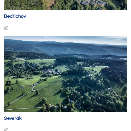
Bedřichov
Severák