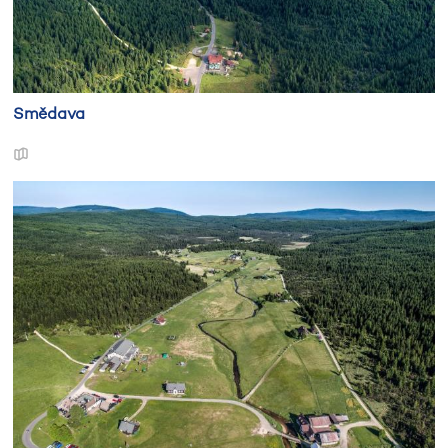
Smědava