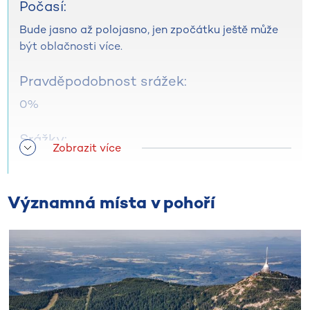
Počasí:
Bude jasno až polojasno, jen zpočátku ještě může
být oblačnosti více.
Pravděpodobnost srážek:
0%
Srážky:
Zobrazit více
0 mm
Teploty minimální ranní:
Významná místa v pohoří
14 až 10 °C
Teploty maximální denní:
19 až 23 °C