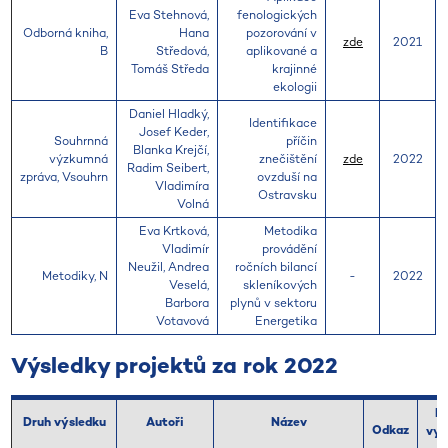
Eva Stehnová,
fenologických
Odborná kniha,
Hana
pozorování v
zde
2021
B
Středová,
aplikované a
Tomáš Středa
krajinné
ekologii
Daniel Hladký,
Identifikace
Josef Keder,
Souhrnná
příčin
Blanka Krejčí,
výzkumná
znečištění
zde
2022
Radim Seibert,
zpráva, Vsouhrn
ovzduší na
Vladimíra
Ostravsku
Volná
Eva Krtková,
Metodika
Vladimír
provádění
Neužil, Andrea
ročních bilancí
Metodiky, N
-
2022
Veselá,
skleníkových
Barbora
plynů v sektoru
Votavová
Energetika
Výsledky projektů za rok 2022
R
Druh výsledku
Autoři
Název
Odkaz
vyd