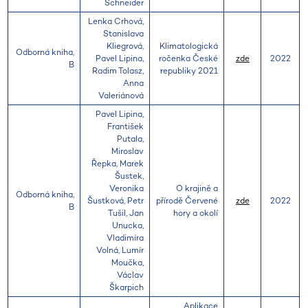
Schneider
Lenka Crhová,
Stanislava
Kliegrová,
Klimatologická
Odborná kniha,
Pavel Lipina,
ročenka České
zde
2022
B
Radim Tolasz,
republiky 2021
Anna
Valeriánová
Pavel Lipina,
František
Putala,
Miroslav
Řepka, Marek
Šustek,
Veronika
O krajině a
Odborná kniha,
Šustková, Petr
přírodě Červené
zde
2022
B
Tušil, Jan
hory a okolí
Unucka,
Vladimíra
Volná, Lumír
Moučka,
Václav
Škarpich
Aplikace