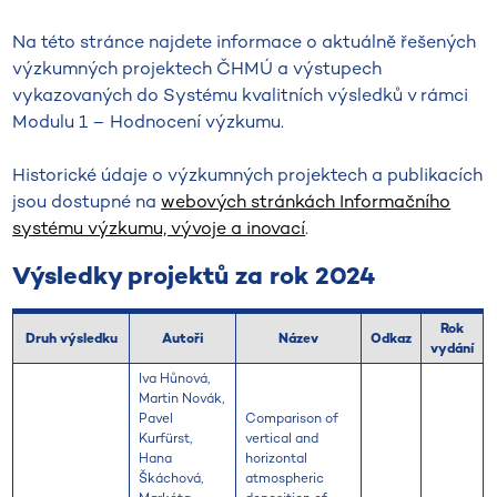
Na této stránce najdete informace o aktuálně řešených
výzkumných projektech ČHMÚ a výstupech
vykazovaných do Systému kvalitních výsledků v rámci
Modulu 1 – Hodnocení výzkumu.
Historické údaje o výzkumných projektech a publikacích
jsou dostupné na
webových stránkách Informačního
systému výzkumu, vývoje a inovací
.
Výsledky projektů za rok 2024
Rok
Druh výsledku
Autoři
Název
Odkaz
vydání
Iva Hůnová,
Martin Novák,
Pavel
Comparison of
Kurfürst,
vertical and
Hana
horizontal
Škáchová,
atmospheric