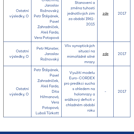
Chuchma,
Stanovení a
Jaroslav
změna tuhosti
Ostatní
Rožnovský,
jednotlivých zim
zde
2017
výsledky, O
Petr Štěpánek,
za období 1961-
Pavel
2015
Zahradníček,
Aleš Farda,
Vera Potopová
Vliv synoptických
Petr Münster,
Ostatní
situací na
Jaroslav
zde
2017
výsledky, O
mimořádně silné
Rožnovský
mrazy
Petr Štěpánek,
Využití modelu
Pavel
Euro-CORDEX
Zahradníček,
pro predikci sucha
Aleš Farda,
Ostatní
s ohledem na
Dita
-
2017
výsledky, O
holomrazy a
Hiřmanová,
srážkový deficit v
Vera
chladném období
Potopová,
roku
Luboš Tűrkott