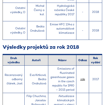
Michal
Hydrologická
Ostatní
Černý a
ročenka České
-
2018
výsledky, O
kol.
republiky 2017
Emise HFC 134a z
Beáta
Ostatní
automobilové
-
2018
Ondrušová
výsledky, O
klimatizace
Výsledky projektů za rok 2018
Druh
Rok
Autoři
Název
Odkaz
výsledku
vydání
Emissions of
fluorinated
Recenzovaný
Eva Krtková,
greenhouse gases
odborný
Beáta
zde
2017
in the czech
článek, Jost
Ondrušová
republic for 1990
– 2015 period
Filip Chuchma,
Aktualizace
Jaroslav
klimatických
Rožnovský,
regionů v rámci