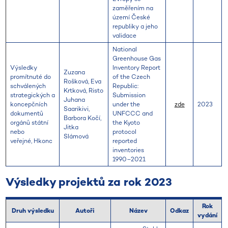
zaměřením na
území České
republiky a jeho
validace
National
Greenhouse Gas
Výsledky
Inventory Report
Zuzana
promítnuté do
of the Czech
Rošková, Eva
schválených
Republic:
Krtková, Risto
strategických a
Submission
Juhana
koncepčních
under the
zde
2023
Saarikivi,
dokumentů
UNFCCC and
Barbora Kočí,
orgánů státní
the Kyoto
Jitka
nebo
protocol
Slámová
veřejné, Hkonc
reported
inventories
1990–2021
Výsledky projektů za rok 2023
Rok
Druh výsledku
Autoři
Název
Odkaz
vydání