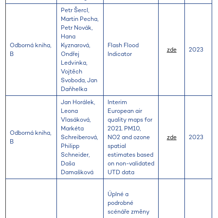
Petr Šercl,
Martin Pecha,
Petr Novák,
Hana
Odborná kniha,
Kyznarová,
Flash Flood
zde
2023
B
Ondřej
Indicator
Ledvinka,
Vojtěch
Svoboda, Jan
Daňhelka
Jan Horálek,
Interim
Leona
European air
Vlasáková,
quality maps for
Markéta
2021. PM10,
Odborná kniha,
Schreiberová,
NO2 and ozone
zde
2023
B
Philipp
spatial
Schneider,
estimates based
Daša
on non-validated
Damašková
UTD data
Úplné a
podrobné
scénáře změny