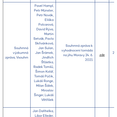
Pavel Hampl,
Petr Münster,
Petr Novák,
Eliška
Polcarová,
David Rýva,
Martin
Setvák, Pavla
Skřivánková,
Souhrnná zpráva k
Souhrnná
Jan Sulan,
vyhodnocení tornáda
výzkumná
Jan Šrámek,
20
zde
na jihu Moravy 24. 6.
zpráva, Vsouhrn
Jindřich
2021
Šťástka,
Radek Tomšů,
Šimon Kolář,
Tomáš Púčik,
Lukáš Ronge,
Milan Šálek,
Miroslav
Šinger, Lukáš
Větříšek
Jan Daňhelka,
Libor Elleder,