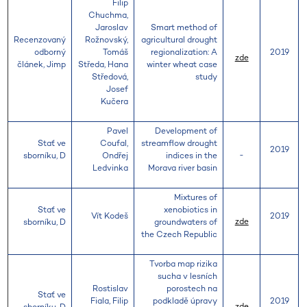
Filip
Chuchma,
Jaroslav
Smart method of
Recenzovaný
Rožnovský,
agricultural drought
odborný
Tomáš
regionalization: A
2019
zde
článek, Jimp
Středa, Hana
winter wheat case
Středová,
study
Josef
Kučera
Pavel
Development of
Stať ve
Coufal,
streamflow drought
2019
-
sborníku, D
Ondřej
indices in the
Ledvinka
Morava river basin
Mixtures of
Stať ve
xenobiotics in
Vít Kodeš
2019
zde
sborníku, D
groundwaters of
the Czech Republic
Tvorba map rizika
sucha v lesních
Rostislav
porostech na
Stať ve
Fiala, Filip
podkladě úpravy
2019
zde