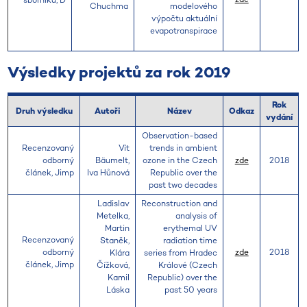
sborníku, D
Chuchma
modelového
výpočtu aktuální
evapotranspirace
Výsledky projektů za rok 2019
Rok
Druh výsledku
Autoři
Název
Odkaz
vydání
Observation-based
Recenzovaný
Vít
trends in ambient
odborný
Bäumelt,
ozone in the Czech
zde
2018
článek, Jimp
Iva Hůnová
Republic over the
past two decades
Ladislav
Reconstruction and
Metelka,
analysis of
Martin
erythemal UV
Recenzovaný
Staněk,
radiation time
odborný
zde
2018
Klára
series from Hradec
článek, Jimp
Čížková,
Králové (Czech
Kamil
Republic) over the
Láska
past 50 years