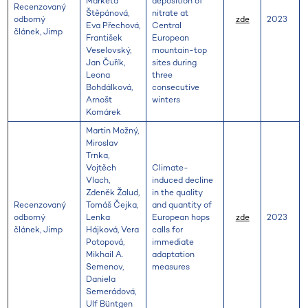
Markéta
deposition of
Recenzovaný
Štěpánová,
nitrate at
odborný
zde
2023
Eva Přechová,
Central
článek, Jimp
František
European
Veselovský,
mountain-top
Jan Čuřík,
sites during
Leona
three
Bohdálková,
consecutive
Arnošt
winters
Komárek
Martin Možný,
Miroslav
Trnka,
Vojtěch
Climate-
Vlach,
induced decline
Zdeněk Žalud,
in the quality
Recenzovaný
Tomáš Čejka,
and quantity of
odborný
Lenka
European hops
zde
2023
článek, Jimp
Hájková, Vera
calls for
Potopová,
immediate
Mikhail A.
adaptation
Semenov,
measures
Daniela
Semerádová,
Ulf Büntgen