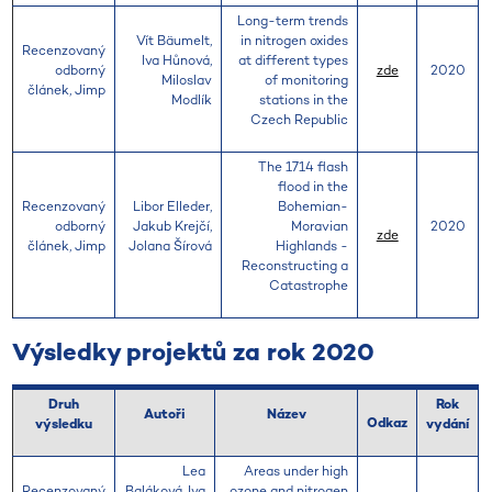
Long-term trends
Vít Bäumelt,
in nitrogen oxides
Recenzovaný
Iva Hůnová,
at different types
odborný
zde
2020
Miloslav
of monitoring
článek, Jimp
Modlík
stations in the
Czech Republic
The 1714 flash
flood in the
Recenzovaný
Libor Elleder,
Bohemian-
odborný
Jakub Krejčí,
Moravian
2020
zde
článek, Jimp
Jolana Šírová
Highlands -
Reconstructing a
Catastrophe
Výsledky projektů za rok 2020
Druh
Rok
Autoři
Název
Odkaz
výsledku
vydání
Lea
Areas under high
Recenzovaný
Baláková, Iva
ozone and nitrogen