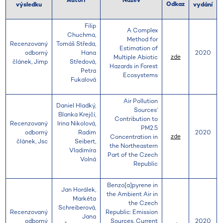
Autoři
Název
Odkaz
výsledku
vydání
Filip
A Complex
Chuchma,
Method for
Recenzovaný
Tomáš Středa,
Estimation of
odborný
Hana
2020
zde
Multiple Abiotic
článek, Jimp
Středová,
Hazards in Forest
Petra
Ecosystems
Fukalová
Air Pollution
Daniel Hladký,
Sources’
Blanka Krejčí,
Contribution to
Recenzovaný
Irina Nikolová,
PM2.5
odborný
Radim
2020
zde
Concentration in
článek, Jsc
Seibert,
the Northeastern
Vladimíra
Part of the Czech
Volná
Republic
Benzo[a]pyrene in
Jan Horálek,
the Ambient Air in
Markéta
the Czech
Schreiberová,
Recenzovaný
Republic: Emission
Jana
odborný
Sources, Current
2020