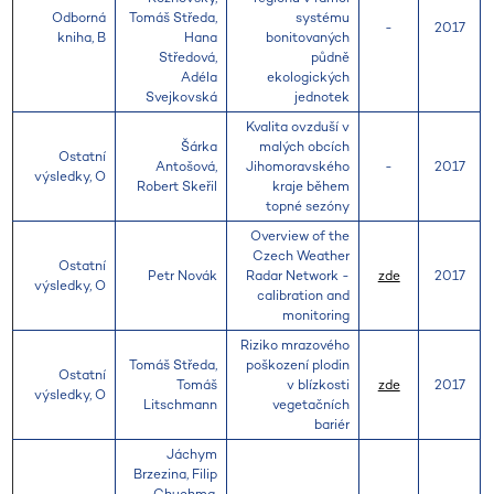
Odborná
Tomáš Středa,
systému
-
2017
kniha, B
Hana
bonitovaných
Středová,
půdně
Adéla
ekologických
Svejkovská
jednotek
Kvalita ovzduší v
Šárka
malých obcích
Ostatní
Antošová,
Jihomoravského
-
2017
výsledky, O
Robert Skeřil
kraje během
topné sezóny
Overview of the
Czech Weather
Ostatní
Petr Novák
Radar Network -
zde
2017
výsledky, O
calibration and
monitoring
Riziko mrazového
Tomáš Středa,
poškození plodin
Ostatní
Tomáš
v blízkosti
zde
2017
výsledky, O
Litschmann
vegetačních
bariér
Jáchym
Brzezina, Filip