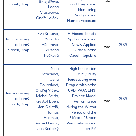
zde
Šmejdířová,
článek, Jimp
and Long-Term
Leona
Monitoring
Vlasáková,
Analysis and
Ondřej Vlček
Human Exposure
Eva Krtková,
F-Gases: Trends,
Recenzovaný
Markéta
Applications and
odborný
Müllerová,
Newly Applied
2020
zde
článek, Jimp
Zuzana
Gases in the
Rošková
Czech Republic
Nina
High Resolution
Benešová,
Air Quality
Jana
Forecasting over
Ďoubalová,
Prague within the
Ondřej Vlček,
URBI PRAGENSI
Recenzovaný
Michal Belda,
Project: Model
odborný
2020
zde
Kryštof Eben,
Performance
článek, Jimp
Jan Geletič,
during the Winter
Tomáš
Period and the
Halenka,
Effect of Urban
Peter Huszár,
Parameterization
Jan Karlický
on PM