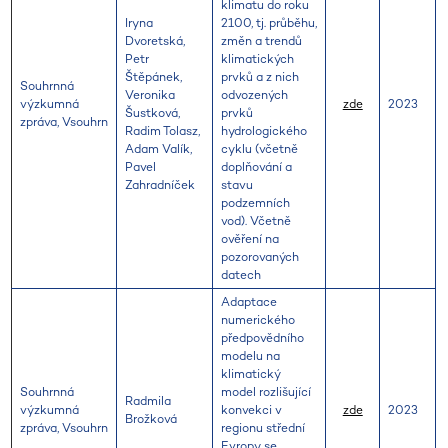
klimatu do roku
Iryna
2100, tj. průběhu,
Dvoretská,
změn a trendů
Petr
klimatických
Štěpánek,
prvků a z nich
Souhrnná
Veronika
odvozených
výzkumná
zde
2023
Šustková,
prvků
zpráva, Vsouhrn
Radim Tolasz,
hydrologického
Adam Valík,
cyklu (včetně
Pavel
doplňování a
Zahradníček
stavu
podzemních
vod). Včetně
ověření na
pozorovaných
datech
Adaptace
numerického
předpovědního
modelu na
klimatický
Souhrnná
model rozlišující
Radmila
výzkumná
konvekci v
zde
2023
Brožková
zpráva, Vsouhrn
regionu střední
Evropy se