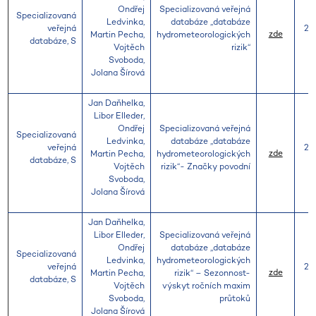
Ondřej
Specializovaná veřejná
Specializovaná
Ledvinka,
databáze ,,databáze
veřejná
20
zde
Martin Pecha,
hydrometeorologických
databáze, S
Vojtěch
rizik“
Svoboda,
Jolana Šírová
Jan Daňhelka,
Libor Elleder,
Ondřej
Specializovaná veřejná
Specializovaná
Ledvinka,
databáze ,,databáze
veřejná
20
zde
Martin Pecha,
hydrometeorologických
databáze, S
Vojtěch
rizik“- Značky povodní
Svoboda,
Jolana Šírová
Jan Daňhelka,
Libor Elleder,
Specializovaná veřejná
Ondřej
databáze ,,databáze
Specializovaná
Ledvinka,
hydrometeorologických
veřejná
20
zde
Martin Pecha,
rizik“ – Sezonnost-
databáze, S
Vojtěch
výskyt ročních maxim
Svoboda,
průtoků
Jolana Šírová