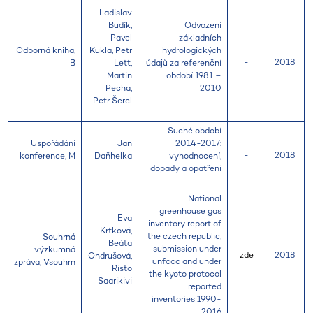
Ladislav
Budík,
Odvození
Pavel
základních
Odborná kniha,
Kukla, Petr
hydrologických
-
2018
B
Lett,
údajů za referenční
Martin
období 1981 –
Pecha,
2010
Petr Šercl
Suché období
Uspořádání
Jan
2014-2017:
-
2018
konference, M
Daňhelka
vyhodnocení,
dopady a opatření
National
greenhouse gas
Eva
inventory report of
Krtková,
the czech republic,
Souhrná
Beáta
submission under
výzkumná
zde
2018
Ondrušová,
unfccc and under
zpráva, Vsouhrn
Risto
the kyoto protocol
Saarikivi
reported
inventories 1990-
2016