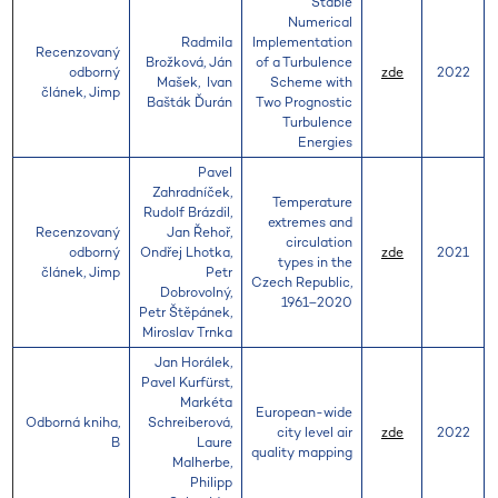
Stable
Numerical
Radmila
Implementation
Recenzovaný
Brožková, Ján
of a Turbulence
odborný
zde
2022
Mašek, Ivan
Scheme with
článek, Jimp
Bašták Ďurán
Two Prognostic
Turbulence
Energies
Pavel
Zahradníček,
Temperature
Rudolf Brázdil,
extremes and
Recenzovaný
Jan Řehoř,
circulation
odborný
Ondřej Lhotka,
zde
2021
types in the
článek, Jimp
Petr
Czech Republic,
Dobrovolný,
1961–2020
Petr Štěpánek,
Miroslav Trnka
Jan Horálek,
Pavel Kurfürst,
Markéta
European-wide
Odborná kniha,
Schreiberová,
city level air
zde
2022
B
Laure
quality mapping
Malherbe,
Philipp