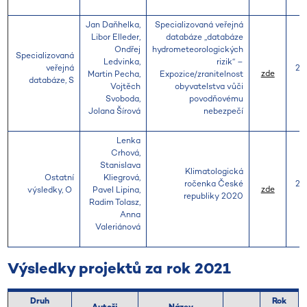
Jan Daňhelka,
Specializovaná veřejná
Libor Elleder,
databáze ,,databáze
Ondřej
hydrometeorologických
Specializovaná
Ledvinka,
rizik“ –
veřejná
20
zde
Martin Pecha,
Expozice/zranitelnost
databáze, S
Vojtěch
obyvatelstva vůči
Svoboda,
povodňovému
Jolana Šírová
nebezpečí
Lenka
Crhová,
Stanislava
Klimatologická
Ostatní
Kliegrová,
ročenka České
20
zde
výsledky, O
Pavel Lipina,
republiky 2020
Radim Tolasz,
Anna
Valeriánová
Výsledky projektů za rok 2021
Druh
Rok