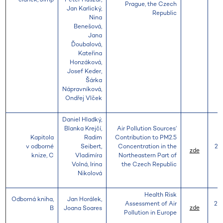
Prague, the Czech
Jan Karlický,
Republic
Nina
Benešová,
Jana
Ďoubalová,
Kateřina
Honzáková,
Josef Keder,
Šárka
Nápravníková,
Ondřej Vlček
Daniel Hladký,
Blanka Krejčí,
Air Pollution Sources’
Kapitola
Radim
Contribution to PM2.5
v odborné
Seibert,
Concentration in the
20
zde
knize, C
Vladimíra
Northeastern Part of
Volná, Irina
the Czech Republic
Nikolová
Health Risk
Odborná kniha,
Jan Horálek,
Assessment of Air
20
zde
B
Joana Soares
Pollution in Europe