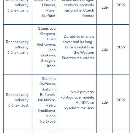
odborný
Hůnová,
loads are spatially
2019
zde
článek, Jimp
Pavel
disjunct in Czech
Kurfürst
forests
Stanislava
Kliegrová,
Durability of snow
Dáša
Recenzovaný
cover and its long-
Richterová,
odborný
term variability in
2019
zde
Ilona
článek, Jimp
the Western
Zusková,
Sudetes Mountains
Grzegorz
Urban
Radmila
Brožková,
Antonín
Nová provozní
Recenzovaný
Bučánek,
konfigurace modelu
odborný
Ján Mašek,
2019
zde
ALADIN ve
článek, Jost
Petra
vysokém rozlišení
Smolíková,
Alena
Trojáková