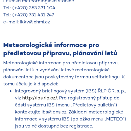
Letecká meteorologická stanice
Tel.: (+420) 353 331 104
Tel.: (+420) 731 431 247
e-mail: lkkv@chmi.cz
Meteorologické informace pro
předletovou přípravu, plánování letů
Meteorologické informace pro předletovou přípravu,
plánování letů a vydávání letové meteorologické
dokumentace jsou poskytovány formou self­briefingu. K
tomu účelu je k dispozici:
Integrovaný briefingový systém (IBS) ŘLP ČR, s. p.,
viz
http://ibs.rlp.cz/.
Pro registrovaný přístup do
části systému IBS (menu „Předletový bulletin”)
kontaktujte ibs@ans.cz. Základní meteorologické
informace v systému IBS (položka menu „METEO”)
jsou volně dostupné bez registrace.