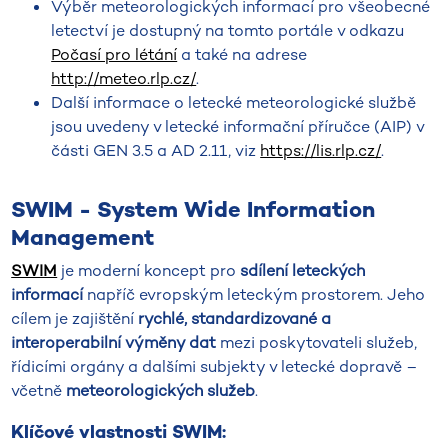
Výběr meteorologických informací pro všeobecné
letectví je dostupný na tomto portále v odkazu
Počasí pro létání
a také na adrese
http://meteo.rlp.cz/
.
Další informace o letecké meteorologické službě
jsou uvedeny v letecké informační příručce (AIP) v
části GEN 3.5 a AD 2.11, viz
https://lis.rlp.cz/
.
SWIM - System Wide Information
Management
SWIM
je moderní koncept pro
sdílení leteckých
informací
napříč evropským leteckým prostorem. Jeho
cílem je zajištění
rychlé, standardizované a
interoperabilní výměny dat
mezi poskytovateli služeb,
řídicími orgány a dalšími subjekty v letecké dopravě –
včetně
meteorologických služeb
.
Klíčové vlastnosti SWIM: