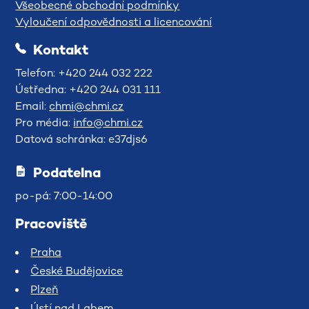
Všeobecné obchodní podmínky
Vyloučení odpovědnosti a licencování
Kontakt
Telefon: +420 244 032 222
Ústředna: +420 244 031 111
Email:
chmi@chmi.cz
Pro média:
info@chmi.cz
Datová schránka: e37djs6
Podatelna
po-pá: 7:00-14:00
Pracoviště
Praha
České Budějovice
Plzeň
Ústí nad Labem