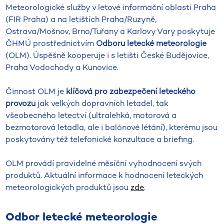
Meteorologické služby v letové informační oblasti Praha
(FIR Praha) a na letištích Praha/Ruzyně,
Ostrava/Mošnov, Brno/Tuřany a Karlovy Vary poskytuje
ČHMÚ prostřednictvím
Odboru letecké meteorologie
(OLM). Úspěšně kooperuje i s letišti České Budějovice,
Praha Vodochody a Kunovice.
Činnost OLM je
klíčová pro zabezpečení leteckého
provozu
jak velkých dopravních letadel, tak
všeobecného letectví (ultralehká, motorová a
bezmotorová letadla, ale i balónové létání), kterému jsou
poskytovány též telefonické konzultace a briefing.
OLM provádí pravidelné měsíční vyhodnocení svých
produktů. Aktuální informace k hodnocení leteckých
meteorologických produktů jsou
zde
.
Odbor letecké meteorologie