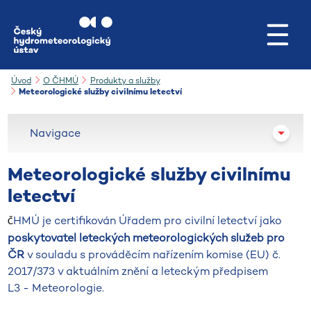
Přejít na hlavní obsah
Úvod
O ČHMÚ
Produkty a služby
Meteorologické služby civilnímu letectví
Navigace
Meteorologické služby civilnímu
letectví
HMÚ je certifikován Úřadem pro civilní letectví jako
Č
poskytovatel leteckých meteorologických služeb pro
ČR
v souladu s prováděcím nařízením komise (EU) č.
2017/373 v aktuálním znění a leteckým předpisem
L3 - Meteorologie.