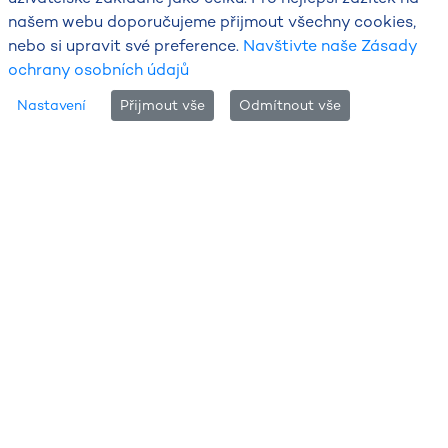
našem webu doporučujeme přijmout všechny cookies,
nebo si upravit své preference.
Navštivte naše Zásady
ochrany osobních údajů
Tabulka hydrologie
Nastavení
Přijmout vše
Odmítnout vše
Aktuální textová předpověď pro
Sázavu, Jizeru a dolní Labe
Aktuální hydrologická situace a
předpokládaný vývoj na tocích dnes
7. 8. 2026 a zítra 8. 8. 2026
Předpověď vydána: 7. 8. 2026 10:00
Povodí Jizery:
Hladiny vodních toků jsou setrvalé nebo
na pozvolném poklesu. V porovnání s dlouhodobými
měsíčními průměry jsou průtoky podprůměrné