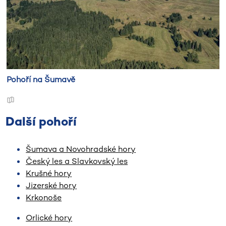
Pohoří na Šumavě
Další pohoří
Šumava a Novohradské hory
Český les a Slavkovský les
Krušné hory
Jizerské hory
Krkonoše
Orlické hory