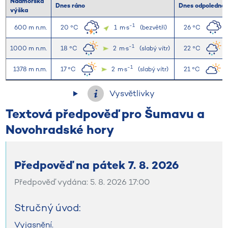
Nadmořská
Dnes ráno
Dnes odpoledne
výška
-1
600 m n.m.
20 °C
1
m·s
(bezvětří)
26 °C
-1
1000 m n.m.
18 °C
2
m·s
(slabý vítr)
22 °C
-1
1378 m n.m.
17 °C
2
m·s
(slabý vítr)
21 °C
Vysvětlivky
Textová předpověď pro Šumavu a
Novohradské hory
Předpověď na pátek 7. 8. 2026
Předpověď vydána: 5. 8. 2026 17:00
Stručný úvod:
Vyjasnění.