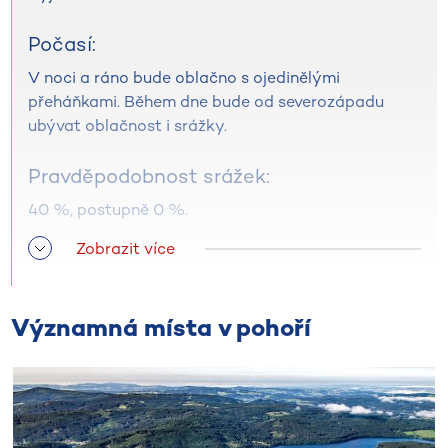
Počasí:
V noci a ráno bude oblačno s ojedinělými
přeháňkami. Během dne bude od severozápadu
ubývat oblačnost i srážky.
Pravděpodobnost srážek:
40 %, postupně 0 %.
Zobrazit více
Srážky:
0 až 2 mm.
Významná místa v pohoří
Teploty minimální ranní:
16 až 12 °C
Teploty maximální denní: