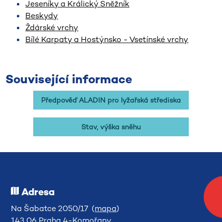
Jeseníky a Králický Sněžník
Beskydy
Ždárské vrchy
Bílé Karpaty a Hostýnsko - Vsetínské vrchy
Související informace
Předpověď ALADIN pro lyžařská střediska
Stav, výška sněhu
Adresa
Na Šabatce 2050/17 (
mapa
)
143 06 Praha 4-Komořany