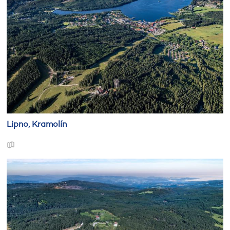
21 až 25 °C
Vítr:
Slabý vítr ze severních směrů 1 až 4 m/s.
Vydal/a: Eva Houbová
Lipno, Kramolín