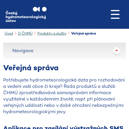
Přejít na hlavní obsah
Úvod
O ČHMÚ
Produkty a služby
Veřejná správa
Navigace
Veřejná správa
Potřebujete hydrometeorologická data pro rozhodování
a vedení vaší obce či kraje? Řada produktů a služeb
ČHMÚ zprostředkovává samosprávám informace
využitelné v každodenním životě, např. při plánování
veřejných událostí nebo v době ohrožení nebezpečnými
hydrometeorologickými jevy.
Aplikace pro zasílání výstražných SMS