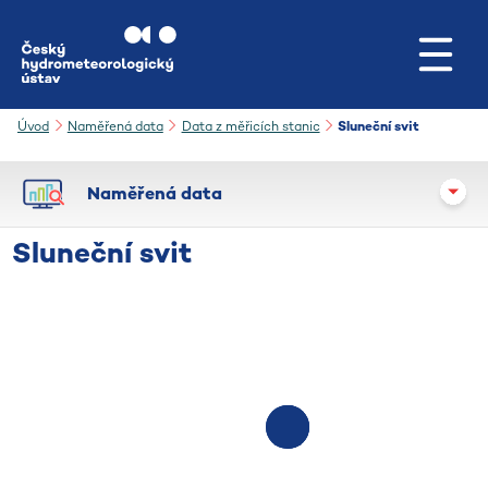
Přejít na hlavní obsah
Úvod
Naměřená data
Data z měřicích stanic
Sluneční svit
Naměřená data
Sluneční svit