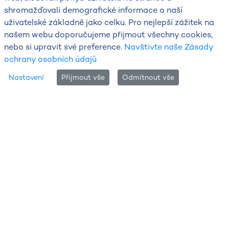
shromažďovali demografické informace o naší
uživatelské základně jako celku. Pro nejlepší zážitek na
našem webu doporučujeme přijmout všechny cookies,
nebo si upravit své preference.
Navštivte naše Zásady
ochrany osobních údajů
Nastavení
Přijmout vše
Odmítnout vše
Informace o měření slunečního svitu
Tato veličina udává dobu trvání slunečního svitu, tj.
časový interval, během kterého není sluneční kotouč
zakrytý oblačností nebo jinými překážkami. Fyzikálně je
definován jako doba, kdy je intenzita toku přímého
2
slunečního záření vyšší než 120 W/m
. Kontinuální
měření se zaznamenává v sekundách za 10minutový
časový interval. Pro klimatologické účely za delší časové
intervaly se zaznamenává s přesností na desetiny
hodiny.