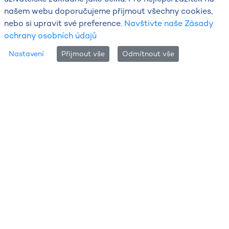
našem webu doporučujeme přijmout všechny cookies,
nebo si upravit své preference.
Navštivte naše Zásady
ochrany osobních údajů
Tabulka hydrologie
Nastavení
Přijmout vše
Odmítnout vše
Aktuální textová předpověď pro
Ohři a Ploučnici
Aktuální hydrologická situace a
předpokládaný vývoj na tocích dnes
8. 8. 2026 a zítra 9. 8. 2026
Předpověď vydána: 8. 8. 2026 09:00
Povodí horní Ohře (po VD Nechranice):
Hladiny vodních toků jsou setrvalé. V porovnání
s dlouhodobými měsíčními průměry jsou průtoky
výrazně podprůměrné. Hladiny toků budou setrvalé.