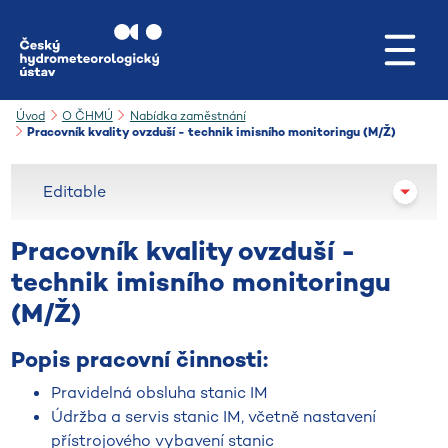
Přejít na hlavní obsah
Úvod
O ČHMÚ
Nabídka zaměstnání
Pracovník kvality ovzduší - technik imisního monitoringu (M/Ž)
Editable
Pracovník kvality ovzduší -
technik imisního monitoringu
(M/Ž)
Popis pracovní činnosti:
Pravidelná obsluha stanic IM
Údržba a servis stanic IM, včetně nastavení
přístrojového vybavení stanic