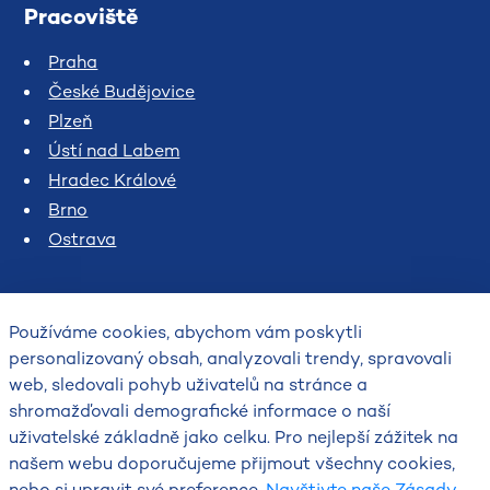
Pracoviště
Praha
České Budějovice
Plzeň
Ústí nad Labem
Hradec Králové
Brno
Ostrava
Používáme cookies, abychom vám poskytli
personalizovaný obsah, analyzovali trendy, spravovali
web, sledovali pohyb uživatelů na stránce a
shromažďovali demografické informace o naší
uživatelské základně jako celku. Pro nejlepší zážitek na
2026
našem webu doporučujeme přijmout všechny cookies,
Český hydrometeorologický ústav
nebo si upravit své preference.
Navštivte naše Zásady