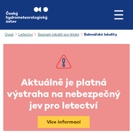
Přejít na hlavní obsah
Úvod
Letectví
Seznam lokalit pro létání
Balonářské lokality
Aktuálně je platná
výstraha na nebezpečný
jev pro letectví
Více informací