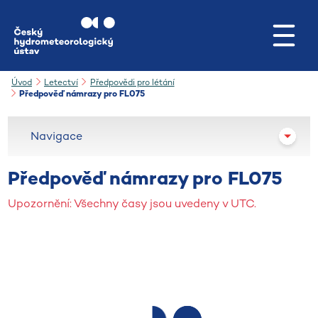
Přejít na hlavní obsah
Úvod
Letectví
Předpovědi pro létání
Předpověď námrazy pro FL075
Navigace
Předpověď námrazy pro FL075
Upozornění: Všechny časy jsou uvedeny v UTC.