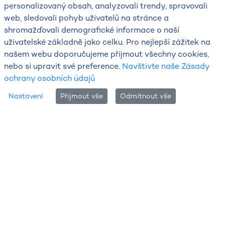
personalizovaný obsah, analyzovali trendy, spravovali
web, sledovali pohyb uživatelů na stránce a
shromažďovali demografické informace o naší
uživatelské základně jako celku. Pro nejlepší zážitek na
našem webu doporučujeme přijmout všechny cookies,
nebo si upravit své preference.
Navštivte naše Zásady
ochrany osobních údajů
Nastavení
Přijmout vše
Odmítnout vše
Zájmové lokality
Zjistěte detailní
předpověď počasí pro
konkrétní místo
Meteogramy pro obce, letiště, lyžařská
střediska, hory a vodní plochy.