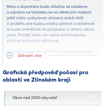
Ráno a dopoledne bude oblačno až zataženo
a zejména na Valašsku se na některých místech
ještě může vyskytovat občasný slabší déšť.
V průběhu dne budou srážky ustávat a oblačnost
se bude zmenšovat na polojasno, k večeru i skoro
jasno. Později večer ale začne od jihozápadu
přibývat průsvitná oblačnost.
Nejvyšší teploty 24 až 27 °C, na Valašsku lokálně
Zobrazit více
kolem 23 °C.
Mírný severovýchodní až severní vítr 3 až 7 m/s.
Grafická předpověď počasí pro
oblasti ve Zlínském kraji
Předpokládané množství srážek:
0 až 3 mm.
Obce nad 2500 obyvatel
Rozptylové podmínky: