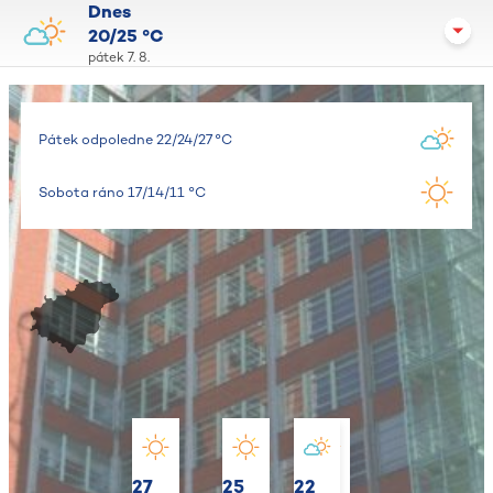
Dnes
20/25 °C
pátek 7. 8.
Pátek odpoledne 22/24/27 °C
Sobota ráno 17/14/11 °C
27
25
22
23