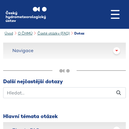
Přejít na hlavní obsah
Úvod
O ČHMÚ
Časté otázky (FAQ)
Dotaz
Navigace
Další nejčastější dotazy
Hlavní témata otázek