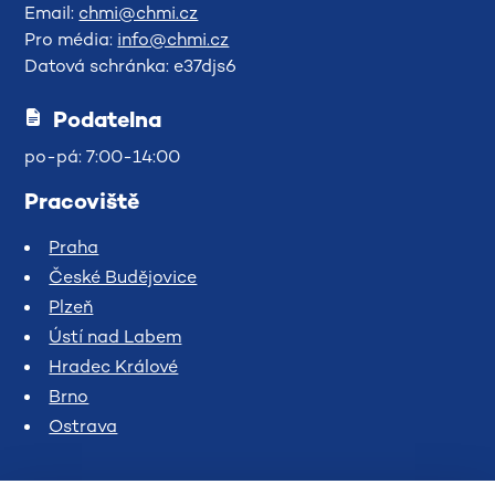
Email:
chmi@chmi.cz
Pro média:
info@chmi.cz
Datová schránka: e37djs6
Podatelna
po-pá: 7:00-14:00
Pracoviště
Praha
České Budějovice
Plzeň
Ústí nad Labem
Hradec Králové
Brno
Ostrava