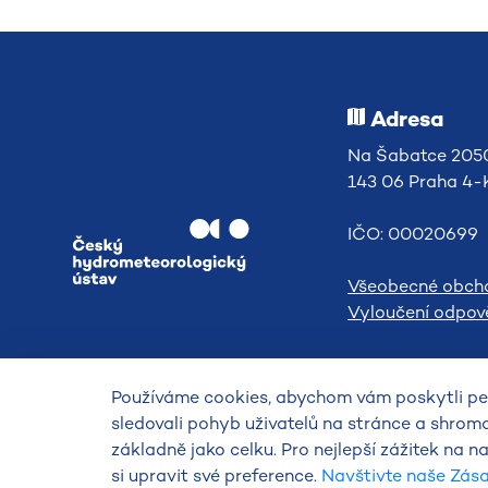
Adresa
Na Šabatce 2050
143 06 Praha 4
IČO: 00020699
Všeobecné obch
Vyloučení odpově
Používáme cookies, abychom vám poskytli per
sledovali pohyb uživatelů na stránce a shrom
základně jako celku. Pro nejlepší zážitek na
2026
Český hydrometeorologický
si upravit své preference.
Navštivte naše Zás
ústav