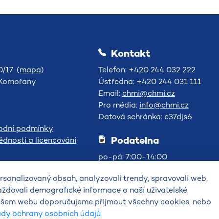
Kontakt
/17 (
mapa
)
Telefon: +420 244 032 222
-Komořany
Ústředna: +420 244 031 111
Email:
chmi@chmi.cz
Pro média:
info@chmi.cz
Datová schránka: e37djs6
odní podmínky
Podatelna
dnosti a licencování
po-pá: 7:00-14:00
sonalizovaný obsah, analyzovali trendy, spravovali web,
ažďovali demografické informace o naší uživatelské
 našem webu doporučujeme přijmout všechny cookies, nebo
ady ochrany osobních údajů