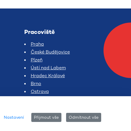
Pracoviště
Praha
České Budějovice
Plzeň
Ústí nad Labem
Hradec Králové
Brno
Ostrava
Nastavení
Přijmout vše
Odmítnout vše
English