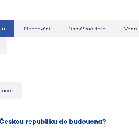
tu
Předpovědi
Naměřená data
Voda
cénáře
o Českou republiku do budoucna?