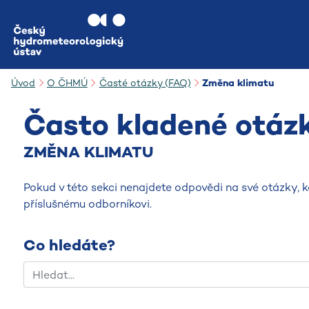
Přejít na hlavní obsah
Úvod
O ČHMÚ
Časté otázky (FAQ)
Změna klimatu
Často kladené otáz
ZMĚNA KLIMATU
Pokud v této sekci nenajdete odpovědi na své otázky, 
příslušnému odborníkovi.
Co hledáte?