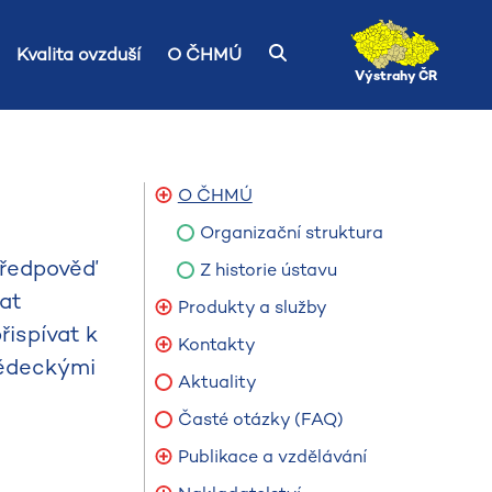
Kvalita ovzduší
O ČHMÚ
Výstrahy ČR
O ČHMÚ
Organizační struktura
předpověď
Z historie ústavu
vat
Produkty a služby
řispívat k
Kontakty
vědeckými
Aktuality
Časté otázky (FAQ)
Publikace a vzdělávání