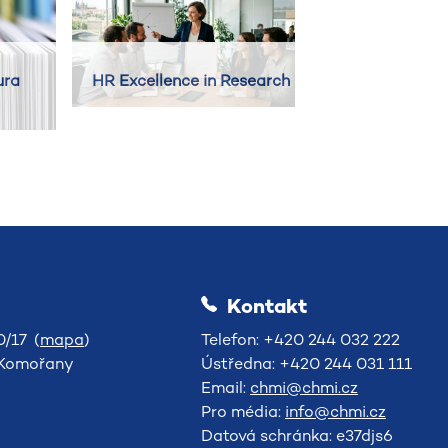
ura
HR Excellence in Research
Kontakt
/17 (
mapa
)
Telefon: +420 244 032 222
-Komořany
Ústředna: +420 244 031 111
Email:
chmi@chmi.cz
Pro média:
info@chmi.cz
Datová schránka: e37djs6