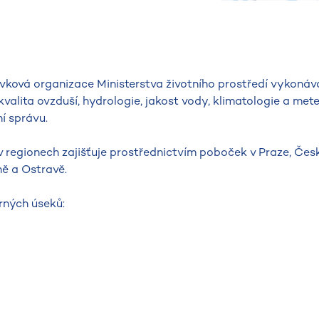
ková organizace Ministerstva životního prostředí vykonává
valita ovzduší, hydrologie, jakost vody, klimatologie a mete
í správu.
v regionech zajišťuje prostřednictvím poboček v Praze, Čes
ně a Ostravě.
rných úseků: