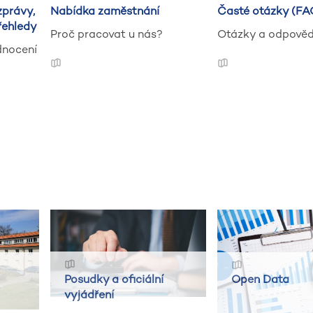
zprávy,
Nabídka zaměstnání
Časté otázky (FA
řehledy
Proč pracovat u nás?
Otázky a odpověd
dnocení
Posudky a oficiální
Open Data
vyjádření