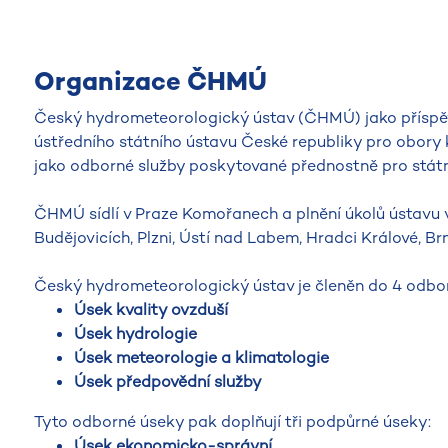
Organizace ČHMÚ
Český hydrometeorologický ústav (ČHMÚ) jako příspěv
ústředního státního ústavu České republiky pro obory k
jako odborné služby poskytované přednostně pro státn
ČHMÚ sídlí v Praze Komořanech a plnění úkolů ústavu 
Budějovicích, Plzni, Ústí nad Labem, Hradci Králové, Br
Český hydrometeorologický ústav je členěn do 4 odbo
Úsek kvality ovzduší
Úsek hydrologie
Úsek meteorologie a klimatologie
Úsek předpovědní služby
Tyto odborné úseky pak doplňují tři podpůrné úseky:
Úsek ekonomicko-správní