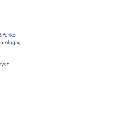
 funkci
orologie,
kých