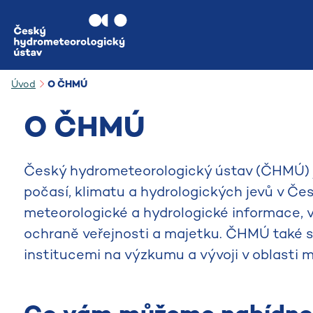
Přejít na hlavní obsah
Úvod
O ČHMÚ
O ČHMÚ
Český hydrometeorologický ústav (ČHMÚ) je
počasí, klimatu a hydrologických jevů v Če
meteorologické a hydrologické informace, v
ochraně veřejnosti a majetku. ČHMÚ také 
institucemi na výzkumu a vývoji v oblasti me