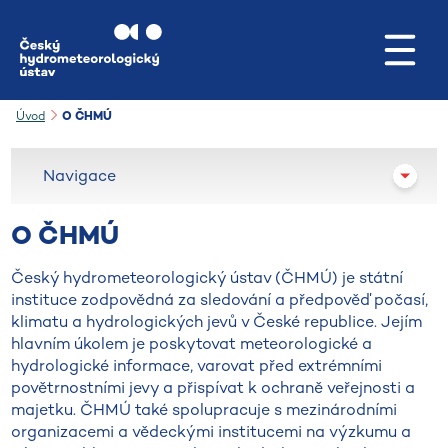
Přejít na hlavní obsah
Úvod
O ČHMÚ
Navigace
O ČHMÚ
Český hydrometeorologický ústav (ČHMÚ) je státní
instituce zodpovědná za sledování a předpověď počasí,
klimatu a hydrologických jevů v České republice. Jejím
hlavním úkolem je poskytovat meteorologické a
hydrologické informace, varovat před extrémními
povětrnostními jevy a přispívat k ochraně veřejnosti a
majetku. ČHMÚ také spolupracuje s mezinárodními
organizacemi a vědeckými institucemi na výzkumu a