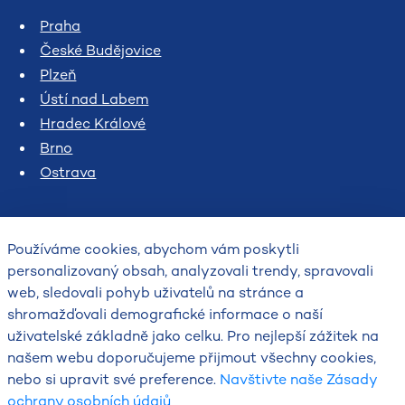
Praha
České Budějovice
Plzeň
Ústí nad Labem
Hradec Králové
Brno
Ostrava
Používáme cookies, abychom vám poskytli
personalizovaný obsah, analyzovali trendy, spravovali
web, sledovali pohyb uživatelů na stránce a
shromažďovali demografické informace o naší
uživatelské základně jako celku. Pro nejlepší zážitek na
2026
našem webu doporučujeme přijmout všechny cookies,
Český hydrometeorologický ústav
nebo si upravit své preference.
Navštivte naše Zásady
ochrany osobních údajů