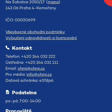
Na Šabatce 2050/17 (
mapa
)
143 06 Praha 4-Komořany
IČO: 00020699
Všeobecné obchodní podmínky
Vyloučení odpovědnosti a licencování
Kontakt
Telefon: +420 244 032 222
Ústředna: +420 244 031 111
Email:
chmi@chmi.cz
Pro média:
info@chmi.cz
Datová schránka: e37djs6
Podatelna
po-pá: 7:00-14:00
Pracoviště