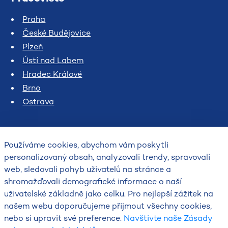
Praha
České Budějovice
Plzeň
Ústí nad Labem
Hradec Králové
Brno
Ostrava
Používáme cookies, abychom vám poskytli
personalizovaný obsah, analyzovali trendy, spravovali
web, sledovali pohyb uživatelů na stránce a
shromažďovali demografické informace o naší
uživatelské základně jako celku. Pro nejlepší zážitek na
2026
našem webu doporučujeme přijmout všechny cookies,
Český hydrometeorologický ústav
nebo si upravit své preference.
Navštivte naše Zásady