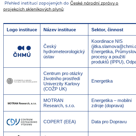
Přehled institucí zapojených do
České národní zprávy o
projekcích skleníkových plynů
:
Logo instituce
Název instituce
Sektor, činnost
Koordinace NIS
Český
(jitka.slamova@chmi.c
hydrometeorologický
Energetika, Průmyslo
ústav
procesy a použití
produktů (IPPU), Odp
Centrum pro otázky
životního prostředí
Energetika
Univerzity Karlovy
(COŽP UK)
MOTRAN
Energetika – mobilní
Research, s.r.o.
zdroje (doprava)
COPERT (EEA)
Data pro Dopravu