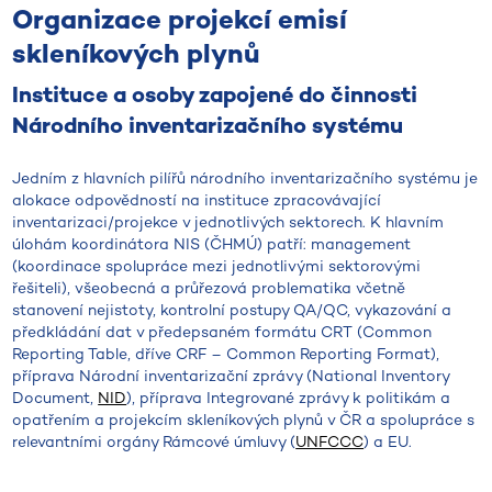
Organizace projekcí emisí
skleníkových plynů
Instituce a osoby zapojené do činnosti
Národního inventarizačního systému
Jedním z hlavních pilířů národního inventarizačního systému je
alokace odpovědností na instituce zpracovávající
inventarizaci/projekce v jednotlivých sektorech. K hlavním
úlohám koordinátora NIS (ČHMÚ) patří: management
(koordinace spolupráce mezi jednotlivými sektorovými
řešiteli), všeobecná a průřezová problematika včetně
stanovení nejistoty, kontrolní postupy QA/QC, vykazování a
předkládání dat v předepsaném formátu CRT (Common
Reporting Table, dříve CRF – Common Reporting Format),
příprava Národní inventarizační zprávy (National Inventory
Document,
NID
), příprava Integrované zprávy k politikám a
opatřením a projekcím skleníkových plynů v ČR a spolupráce s
relevantními orgány Rámcové úmluvy (
UNFCCC
) a EU.