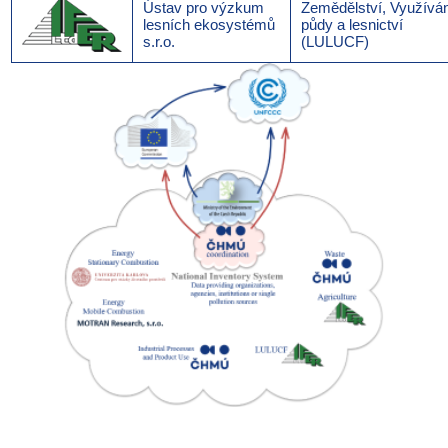
Ústav pro výzkum
Zemědělství, Využívá
lesních ekosystémů
půdy a lesnictví
s.r.o.
(LULUCF)