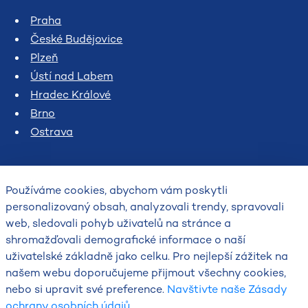
Praha
České Budějovice
Plzeň
Ústí nad Labem
Hradec Králové
Brno
Ostrava
Používáme cookies, abychom vám poskytli
personalizovaný obsah, analyzovali trendy, spravovali
web, sledovali pohyb uživatelů na stránce a
shromažďovali demografické informace o naší
uživatelské základně jako celku. Pro nejlepší zážitek na
2026
našem webu doporučujeme přijmout všechny cookies,
Český hydrometeorologický ústav
nebo si upravit své preference.
Navštivte naše Zásady
ochrany osobních údajů