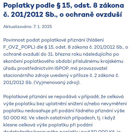
Poplatky podle § 15, odst. 8 zákona
č. 201/2012 Sb., o ochraně ovzduší
Aktualizováno: 7. 1. 2025
Povinnost podat poplatkové přiznání (hlášení
F_OVZ_POPL) dle § 15, odst. 8 zákona č. 201/2012 Sb., o
ochraně ovzduší do 31. března roku následujícího po
skončení poplatkového období příslušnému krajskému
úřadu prostřednictvím ISPOP, má provozovatel
stacionárního zdroje uvedený v příloze č. 2 zákona č.
201/2012 Sb. (Vyjmenovaný zdroj).
Poplatkové přiznání se nepodává v případě, že celková
výše poplatku bez uplatnění snížení a/nebo nevyměření
poplatku nedosahuje při podání řádného přiznání výše
​​​​​​​50 000 Kč. Ve všech ostatních případech, tj. i když
klesne celková výše poplatku při podání
dodatečného/opravného poplatku pod 50 000 Kč, je