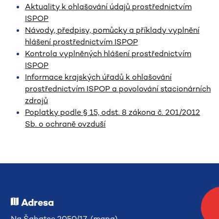
Aktuality k ohlašování údajů prostřednictvím
ISPOP
Návody, předpisy, pomůcky a příklady vyplnění
hlášení prostřednictvím ISPOP
Kontrola vyplněných hlášení prostřednictvím
ISPOP
Informace krajských úřadů k ohlašování
prostřednictvím ISPOP a povolování stacionárních
zdrojů
Poplatky podle § 15, odst. 8 zákona č. 201/2012
Sb. o ochraně ovzduší
Adresa
Na Šabatce 2050/17 (
mapa
)