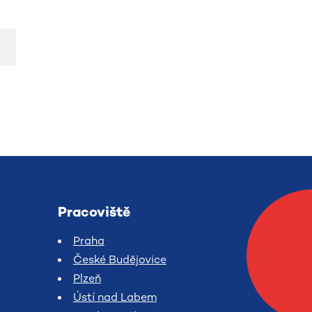
Pracoviště
Praha
České Budějovice
Plzeň
Ústí nad Labem