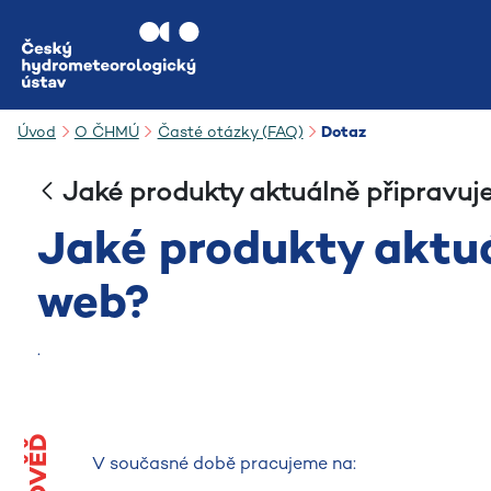
Přejít na hlavní obsah
Úvod
O ČHMÚ
Časté otázky (FAQ)
Dotaz
Jaké produkty aktuálně připravuj
Jaké produkty aktuá
web?
.
V současné době pracujeme na: