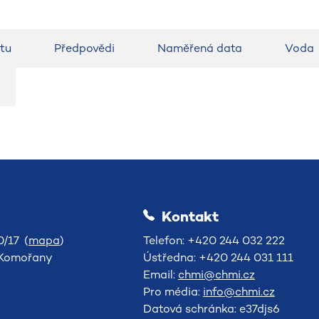
tu
Předpovědi
Naměřená data
Voda
Kontakt
/17 (
mapa
)
Telefon: +420 244 032 222
-Komořany
Ústředna: +420 244 031 111
Email:
chmi@chmi.cz
Pro média:
info@chmi.cz
Datová schránka: e37djs6