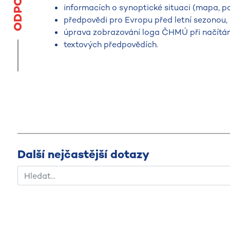
ODPOVĚĎ
informacích o synoptické situaci (mapa, pov
předpovědi pro Evropu před letní sezonou,
úprava zobrazování loga ČHMÚ při načítán
textových předpovědích.
Další nejčastější dotazy