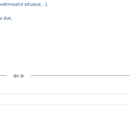
ětrnostní situace, …),
í dat,