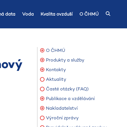
á data
Voda
Kvalita ovzduší
O ČHMÚ
O ČHMÚ
nový
Produkty a služby
Kontakty
Aktuality
Časté otázky (FAQ)
Publikace a vzdělávání
Nakladatelství
Výroční zprávy