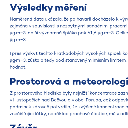
Výsledky měření
Naměřená data ukázala, že po havárii docházelo k v
zejména v souvislosti s nezbytnými sanačními pracemi 
µg·m−3, další významná špička pak 61,6 µg·m−3. Celke
µg·m−3.
I přes výskyt těchto krátkodobých vysokých špiček ko
µg·m−3, zůstala tedy pod stanoveným imisním limitem. 
hodnot.
Prostorová a meteorolog
Z prostorového hlediska byly nejnižší koncentrace za
v Hustopečích nad Bečvou a v obci Poruba, což odpovíd
podmínek zároveň potvrdila, že zvýšené koncentrace be
znečišťující látky, například prachové částice, měly odl
Závěr