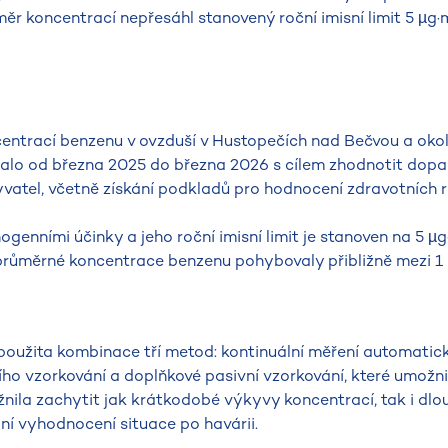
r koncentrací nepřesáhl stanovený roční imisní limit 5 µg·
entrací benzenu v ovzduší v Hustopečích nad Bečvou a okolí
íhalo od března 2025 do března 2026 s cílem zhodnotit dopa
yvatel, včetně získání podkladů pro hodnocení zdravotních ri
genními účinky a jeho roční imisní limit je stanoven na 5 µ
é průměrné koncentrace benzenu pohybovaly přibližně mezi 1
 použita kombinace tří metod: kontinuální měření automati
ho vzorkování a doplňkové pasivní vzorkování, které umožni
možnila zachytit jak krátkodobé výkyvy koncentrací, tak i dl
xní vyhodnocení situace po havárii.