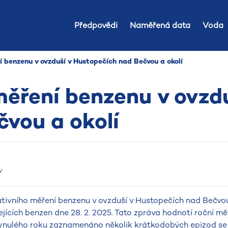
Předpovědi
Naměřená data
Voda
 benzenu v ovzduší v Hustopečích nad Bečvou a okolí
ěření benzenu v ovzdu
vou a okolí
v
ivního měření benzenu v ovzduší v Hustopečích nad Bečvou
jících benzen dne 28. 2. 2025. Tato zpráva hodnotí roční mě
lynulého roku zaznamenáno několik krátkodobých epizod s