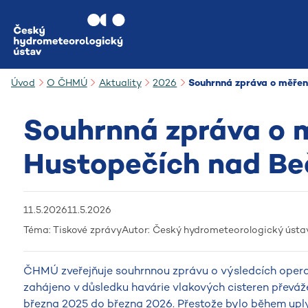
Přejít na hlavní obsah
Úvod
O ČHMÚ
Aktuality
2026
Souhrnná zpráva o měření
Souhrnná zpráva o m
Hustopečích nad Beč
11.5.2026
11.5.2026
Téma:
Tiskové zprávy
Autor:
Český hydrometeorologický ústa
ČHMÚ zveřejňuje souhrnnou zprávu o výsledcích operat
zahájeno v důsledku havárie vlakových cisteren převáže
března 2025 do března 2026. Přestože bylo během up