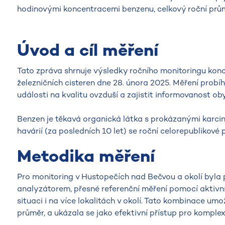
hodinovými koncentracemi benzenu, celkový roční průmě
Úvod a cíl měření
Tato zpráva shrnuje výsledky ročního monitoringu konc
železničních cisteren dne 28. února 2025. Měření prob
události na kvalitu ovzduší a zajistit informovanost ob
Benzen je těkavá organická látka s prokázanými karcino
havárií (za posledních 10 let) se roční celorepublikov
Metodika měření
Pro monitoring v Hustopečích nad Bečvou a okolí byla
analyzátorem, přesné referenční měření pomocí aktivní
situaci i na více lokalitách v okolí. Tato kombinace u
průměr, a ukázala se jako efektivní přístup pro komple