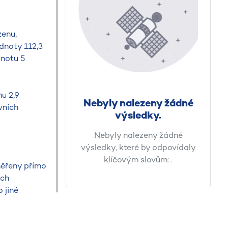
enu,
dnoty 112,3
dnotu 5
u 2,9
Nebyly nalezeny žádné
vních
výsledky.
Nebyly nalezeny žádné
výsledky, které by odpovídaly
klíčovým slovům:
.
měřeny přímo
ých
 jiné