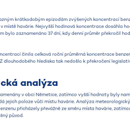
ýrazným krátkodobým epizodám zvýšených koncentrací benz
v místě havárie. Nejvyšší hodinová koncentrace dosáhla ho
m bylo zaznamenáno 37 dní, kdy denní průměr překročil ho
ncentrací činila celková roční průměrná koncentrace benzen
Z dlouhodobého hlediska tak nedošlo k překročení legislati
ická analýza
znamenány v obci Němetice, zatímco vyšší hodnoty byly na
á jejich poloze vůči místu havárie. Analýza meteorologick
nzenu přicházely převážně ze směru místa havárie, zatímco
išný původ.