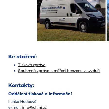
Ke stažení:
Tisková zpráva
Souhrnná zpráva o měření benzenu v ovzduší
Kontakty:
Oddělení tiskové a informační
Lenka Hudcová
e-mail:
info@chmi.cz