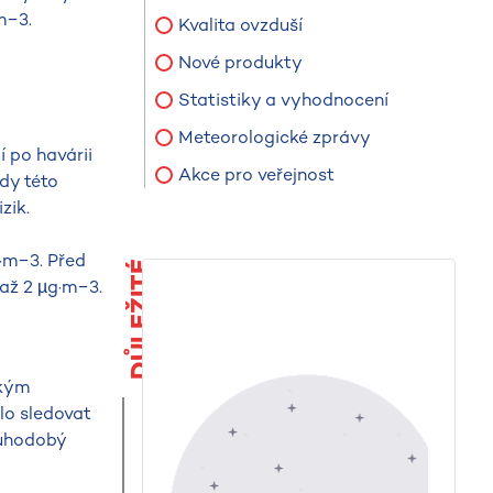
m−3.
Kvalita ovzduší
Nové produkty
Statistiky a vyhodnocení
Meteorologické zprávy
 po havárii
Akce pro veřejnost
dy této
zik.
g·m−3. Před
DŮLEŽITÉ
 až 2 µg·m−3.
ckým
lo sledovat
ouhodobý