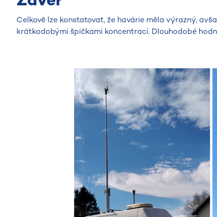
Celkově lze konstatovat, že havárie měla výrazný, avš
krátkodobými špičkami koncentrací. Dlouhodobé hodno