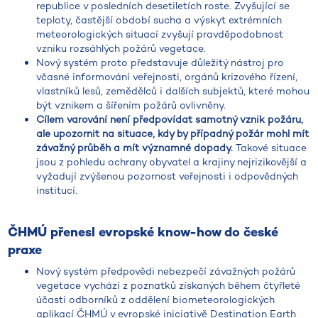
republice v posledních desetiletích roste. Zvyšující se
teploty, častější období sucha a výskyt extrémních
meteorologických situací zvyšují pravděpodobnost
vzniku rozsáhlých požárů vegetace.
Nový systém proto představuje důležitý nástroj pro
včasné informování veřejnosti, orgánů krizového řízení,
vlastníků lesů, zemědělců i dalších subjektů, které mohou
být vznikem a šířením požárů ovlivněny.
Cílem varování není předpovídat samotný vznik požáru,
ale upozornit na situace, kdy by případný požár mohl mít
závažný průběh a mít významné dopady.
Takové situace
jsou z pohledu ochrany obyvatel a krajiny nejrizikovější a
vyžadují zvýšenou pozornost veřejnosti i odpovědných
institucí.
ČHMÚ přenesl evropské know-how do české
praxe
Nový systém předpovědi nebezpečí závažných požárů
vegetace vychází z poznatků získaných během čtyřleté
účasti odborníků z oddělení biometeorologických
aplikací ČHMÚ v evropské iniciativě Destination Earth