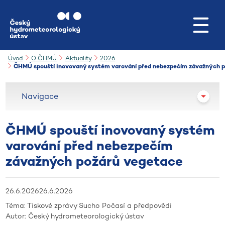
Přejít na hlavní obsah
Úvod
O ČHMÚ
Aktuality
2026
ČHMÚ spouští inovovaný systém varování před nebezpečím závažných 
Navigace
ČHMÚ spouští inovovaný systém
varování před nebezpečím
závažných požárů vegetace
26.6.2026
26.6.2026
Téma:
Tiskové zprávy
Sucho
Počasí a předpovědi
Autor:
Český hydrometeorologický ústav