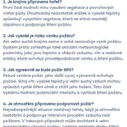
1. Je krajina připravena hořet?
První část hodnotí míru vysušení vegetace a povrchových
vrstev půdy. Dlouhodobý nedostatek srážek a vysoké teploty
způsobují vysychání vegetace, která se stává snadněji
zápalnou a podporuje šíření požáru.
2. Jak vysoké je riziko vzniku požáru?
Ani velmi suchá krajina sama o sobě nezaručuje vznik požáru.
Systém proto zohledňuje také aktuální meteorologické
podmínky, jako jsou teplota a vlhkost vzduchu, vítr a nedávné
srážky, které ovlivňují pravděpodobnost vzniku a šíření požáru.
3. Jak agresivně se bude požár šířit?
Pokud vznikne požár, jeho další vývoj významně ovlivňuje
počasí. Silný vítr, vysoké teploty a velmi suchý vzduch mohou
způsobit rychlé šíření ohně a ztížit jeho hašení. Tato část
systému hodnotí potenciální intenzitu a rychlost šíření požáru.
4. Je atmosféra připravena podporovat požár?
Nejnebezpečnější situace nastávají tehdy, když je atmosféra
nestabilní a podporuje intenzivní proudění vzduchu nad
požárem. V takových případech může docházet k velmi
dynamickému chování požáru, rychlým změnám směru šíření