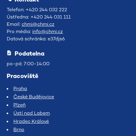
Telefon: +420 244 032 222
Ústředna: +420 244 031 111
Email:
chmi@chmi.cz
Pro média:
info@chmi.cz
Datová schránka: e37djs6
Podatelna
po-pá: 7:00-14:00
Pracoviště
Praha
České Budějovice
Plzeň
Ústí nad Labem
Hradec Králové
Brno