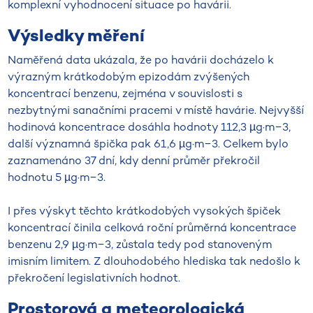
komplexní vyhodnocení situace po havárii.
Výsledky měření
Naměřená data ukázala, že po havárii docházelo k
výrazným krátkodobým epizodám zvýšených
koncentrací benzenu, zejména v souvislosti s
nezbytnými sanačními pracemi v místě havárie. Nejvyšší
hodinová koncentrace dosáhla hodnoty 112,3 µg·m−3,
další významná špička pak 61,6 µg·m−3. Celkem bylo
zaznamenáno 37 dní, kdy denní průměr překročil
hodnotu 5 µg·m−3.
I přes výskyt těchto krátkodobých vysokých špiček
koncentrací činila celková roční průměrná koncentrace
benzenu 2,9 µg·m−3, zůstala tedy pod stanoveným
imisním limitem. Z dlouhodobého hlediska tak nedošlo k
překročení legislativních hodnot.
Prostorová a meteorologická