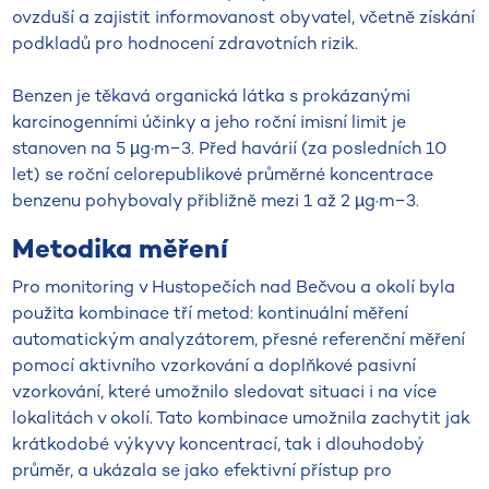
ovzduší a zajistit informovanost obyvatel, včetně získání
podkladů pro hodnocení zdravotních rizik.
Benzen je těkavá organická látka s prokázanými
karcinogenními účinky a jeho roční imisní limit je
stanoven na 5 µg·m−3. Před havárií (za posledních 10
let) se roční celorepublikové průměrné koncentrace
benzenu pohybovaly přibližně mezi 1 až 2 µg·m−3.
Metodika měření
Pro monitoring v Hustopečích nad Bečvou a okolí byla
použita kombinace tří metod: kontinuální měření
automatickým analyzátorem, přesné referenční měření
pomocí aktivního vzorkování a doplňkové pasivní
vzorkování, které umožnilo sledovat situaci i na více
lokalitách v okolí. Tato kombinace umožnila zachytit jak
krátkodobé výkyvy koncentrací, tak i dlouhodobý
průměr, a ukázala se jako efektivní přístup pro