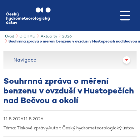
Přejít na hlavní obsah
Úvod
O ČHMÚ
Aktuality
2026
Souhrnná zpráva o měření benzenu v ovzduší v Hustopečích nad Bečvou a
Navigace
Souhrnná zpráva o měření
benzenu v ovzduší v Hustopečích
nad Bečvou a okolí
11.5.2026
11.5.2026
Téma:
Tiskové zprávy
Autor:
Český hydrometeorologický ústav