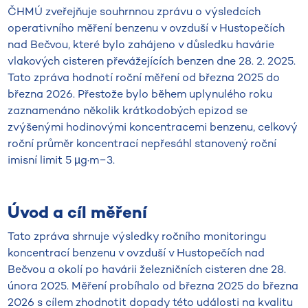
ČHMÚ zveřejňuje souhrnnou zprávu o výsledcích
operativního měření benzenu v ovzduší v Hustopečích
nad Bečvou, které bylo zahájeno v důsledku havárie
vlakových cisteren převážejících benzen dne 28. 2. 2025.
Tato zpráva hodnotí roční měření od března 2025 do
března 2026. Přestože bylo během uplynulého roku
zaznamenáno několik krátkodobých epizod se
zvýšenými hodinovými koncentracemi benzenu, celkový
roční průměr koncentrací nepřesáhl stanovený roční
imisní limit 5 µg·m−3.
Úvod a cíl měření
Tato zpráva shrnuje výsledky ročního monitoringu
koncentrací benzenu v ovzduší v Hustopečích nad
Bečvou a okolí po havárii železničních cisteren dne 28.
února 2025. Měření probíhalo od března 2025 do března
2026 s cílem zhodnotit dopady této události na kvalitu