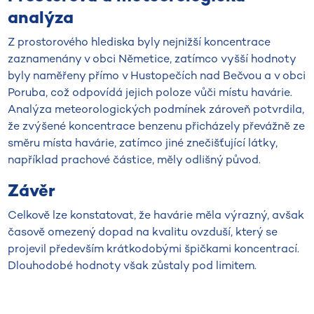
analýza
Z prostorového hlediska byly nejnižší koncentrace
zaznamenány v obci Němetice, zatímco vyšší hodnoty
byly naměřeny přímo v Hustopečích nad Bečvou a v obci
Poruba, což odpovídá jejich poloze vůči místu havárie.
Analýza meteorologických podmínek zároveň potvrdila,
že zvýšené koncentrace benzenu přicházely převážně ze
směru místa havárie, zatímco jiné znečišťující látky,
například prachové částice, měly odlišný původ.
Závěr
Celkově lze konstatovat, že havárie měla výrazný, avšak
časově omezený dopad na kvalitu ovzduší, který se
projevil především krátkodobými špičkami koncentrací.
Dlouhodobé hodnoty však zůstaly pod limitem.