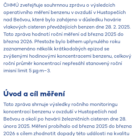
ČHMÚ zveřejňuje souhrnnou zprávu o výsledcích
operativního měření benzenu v ovzduší v Hustopečích
nad Bečvou, které bylo zahájeno v důsledku havárie
vlakových cisteren převážejících benzen dne 28. 2. 2025.
Tato zpráva hodnotí roční měření od března 2025 do
března 2026. Přestože bylo během uplynulého roku
zaznamenáno několik krátkodobých epizod se
zvýšenými hodinovými koncentracemi benzenu, celkový
roční průměr koncentrací nepřesáhl stanovený roční
imisní limit 5 µg·m−3.
Úvod a cíl měření
Tato zpráva shrnuje výsledky ročního monitoringu
koncentrací benzenu v ovzduší v Hustopečích nad
Bečvou a okolí po havárii železničních cisteren dne 28.
února 2025. Měření probíhalo od března 2025 do března
2026 s cílem zhodnotit dopady této události na kvalitu