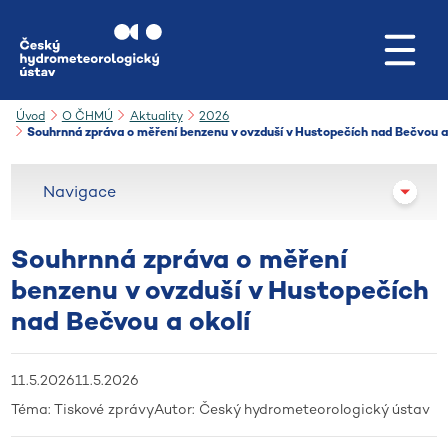
Přejít na hlavní obsah
Úvod
O ČHMÚ
Aktuality
2026
Souhrnná zpráva o měření benzenu v ovzduší v Hustopečích nad Bečvou a
Navigace
Souhrnná zpráva o měření
benzenu v ovzduší v Hustopečích
nad Bečvou a okolí
11.5.2026
11.5.2026
Téma:
Tiskové zprávy
Autor:
Český hydrometeorologický ústav