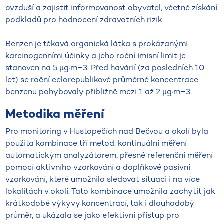
ovzduší a zajistit informovanost obyvatel, včetně získání
podkladů pro hodnocení zdravotních rizik.
Benzen je těkavá organická látka s prokázanými
karcinogenními účinky a jeho roční imisní limit je
stanoven na 5 µg·m−3. Před havárií (za posledních 10
let) se roční celorepublikové průměrné koncentrace
benzenu pohybovaly přibližně mezi 1 až 2 µg·m−3.
Metodika měření
Pro monitoring v Hustopečích nad Bečvou a okolí byla
použita kombinace tří metod: kontinuální měření
automatickým analyzátorem, přesné referenční měření
pomocí aktivního vzorkování a doplňkové pasivní
vzorkování, které umožnilo sledovat situaci i na více
lokalitách v okolí. Tato kombinace umožnila zachytit jak
krátkodobé výkyvy koncentrací, tak i dlouhodobý
průměr, a ukázala se jako efektivní přístup pro