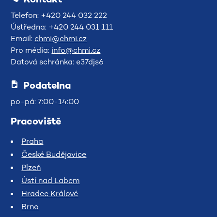
Telefon: +420 244 032 222
Ústředna: +420 244 031 111
Email:
chmi@chmi.cz
Pro média:
info@chmi.cz
Datová schránka: e37djs6
Podatelna
po-pá: 7:00-14:00
Pracoviště
Praha
České Budějovice
Plzeň
Ústí nad Labem
Hradec Králové
Brno