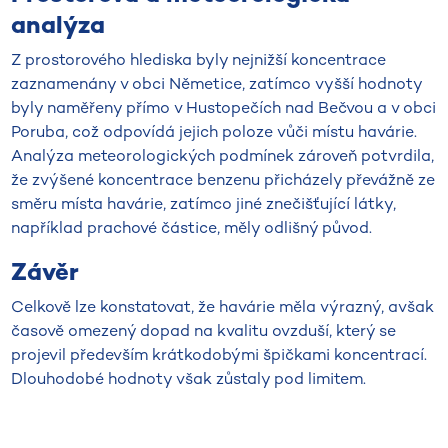
analýza
Z prostorového hlediska byly nejnižší koncentrace
zaznamenány v obci Němetice, zatímco vyšší hodnoty
byly naměřeny přímo v Hustopečích nad Bečvou a v obci
Poruba, což odpovídá jejich poloze vůči místu havárie.
Analýza meteorologických podmínek zároveň potvrdila,
že zvýšené koncentrace benzenu přicházely převážně ze
směru místa havárie, zatímco jiné znečišťující látky,
například prachové částice, měly odlišný původ.
Závěr
Celkově lze konstatovat, že havárie měla výrazný, avšak
časově omezený dopad na kvalitu ovzduší, který se
projevil především krátkodobými špičkami koncentrací.
Dlouhodobé hodnoty však zůstaly pod limitem.