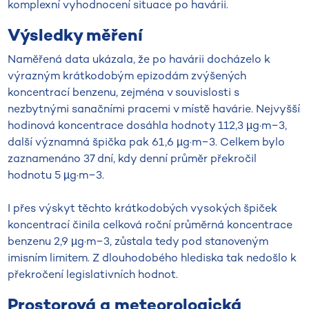
komplexní vyhodnocení situace po havárii.
Výsledky měření
Naměřená data ukázala, že po havárii docházelo k
výrazným krátkodobým epizodám zvýšených
koncentrací benzenu, zejména v souvislosti s
nezbytnými sanačními pracemi v místě havárie. Nejvyšší
hodinová koncentrace dosáhla hodnoty 112,3 µg·m−3,
další významná špička pak 61,6 µg·m−3. Celkem bylo
zaznamenáno 37 dní, kdy denní průměr překročil
hodnotu 5 µg·m−3.
I přes výskyt těchto krátkodobých vysokých špiček
koncentrací činila celková roční průměrná koncentrace
benzenu 2,9 µg·m−3, zůstala tedy pod stanoveným
imisním limitem. Z dlouhodobého hlediska tak nedošlo k
překročení legislativních hodnot.
Prostorová a meteorologická