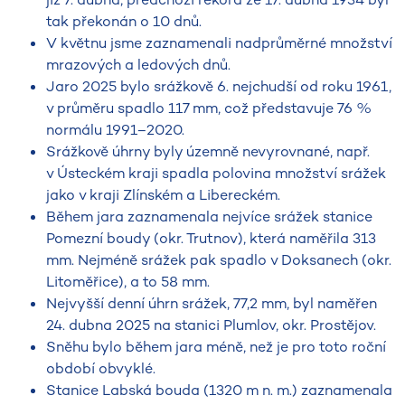
tak překonán o 10 dnů.
V květnu jsme zaznamenali nadprůměrné množství
mrazových a ledových dnů.
Jaro 2025 bylo srážkově 6. nejchudší od roku 1961,
v průměru spadlo 117 mm, což představuje 76 %
normálu 1991–2020.
Srážkově úhrny byly územně nevyrovnané, např.
v Ústeckém kraji spadla polovina množství srážek
jako v kraji Zlínském a Libereckém.
Během jara zaznamenala nejvíce srážek stanice
Pomezní boudy (okr. Trutnov), která naměřila 313
mm. Nejméně srážek pak spadlo v Doksanech (okr.
Litoměřice), a to 58 mm.
Nejvyšší denní úhrn srážek, 77,2 mm, byl naměřen
24. dubna 2025 na stanici Plumlov, okr. Prostějov.
Sněhu bylo během jara méně, než je pro toto roční
období obvyklé.
Stanice Labská bouda (1320 m n. m.) zaznamenala