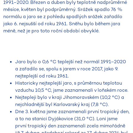
1991–2020. Březen a duben byly teplotně nadprůměrné
měsíce, květen byl podprůměrný. Srážek spadlo 76 %
normálu a jaro se z pohledu spadlých srážek zařadilo
jako 6. nejsušší od roku 1961. Sněhu bylo během jara
méně, než je pro toto roční období obvyklé.
Jaro bylo o 0,6 °C teplejší než normál 1991–2020
a zařadilo se, spolu s jarem v roce 2017, jako 9.
nejteplejší od roku 1961.
Historicky nejteplejší jaro, s průměrnou teplotou
vzduchu 10,5 °C, jsme zaznamenali v loňském roce.
Nejtepleji bylo v kraji Jihomoravském (10,2 °C) a
nejchladnější byl Karlovarský kraj (7,8 °C).
Dne 3. května jsme zaznamenali první tropický den,
a to na stanici Dyjákovice (31,0 °C). Loni jsme
první tropický den zaznamenali zcela mimořádně
již 7. dubna, předchozí rekord ze 17. dubna 1934 byl