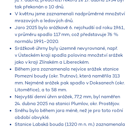
tak překonán o 10 dnů.
V květnu jsme zaznamenali nadprůměrné množství
mrazových a ledových dnů.
Jaro 2025 bylo srážkově 6. nejchudší od roku 1961,
v průměru spadlo 117 mm, což představuje 76 %
normálu 1991–2020.
Srážkově úhrny byly územně nevyrovnané, např.
v Ústeckém kraji spadla polovina množství srážek
jako v kraji Zlínském a Libereckém.
Během jara zaznamenala nejvíce srážek stanice
Pomezní boudy (okr. Trutnov), která naměřila 313
mm. Nejméně srážek pak spadlo v Doksanech (okr.
Litoměřice), a to 58 mm.
Nejvyšší denní úhrn srážek, 77,2 mm, byl naměřen
24. dubna 2025 na stanici Plumlov, okr. Prostějov.
Sněhu bylo během jara méně, než je pro toto roční
období obvyklé.
Stanice Labská bouda (1320 m n. m.) zaznamenala