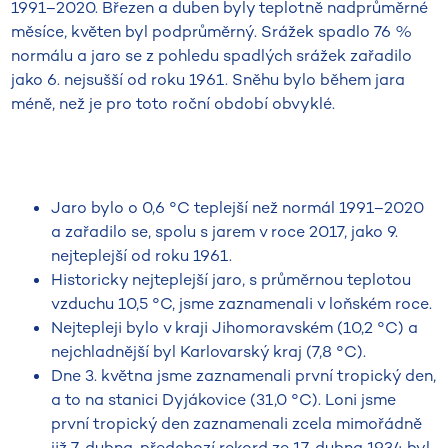
1991–2020. Březen a duben byly teplotně nadprůměrné
měsíce, květen byl podprůměrný. Srážek spadlo 76 %
normálu a jaro se z pohledu spadlých srážek zařadilo
jako 6. nejsušší od roku 1961. Sněhu bylo během jara
méně, než je pro toto roční období obvyklé.
Jaro bylo o 0,6 °C teplejší než normál 1991–2020
a zařadilo se, spolu s jarem v roce 2017, jako 9.
nejteplejší od roku 1961.
Historicky nejteplejší jaro, s průměrnou teplotou
vzduchu 10,5 °C, jsme zaznamenali v loňském roce.
Nejtepleji bylo v kraji Jihomoravském (10,2 °C) a
nejchladnější byl Karlovarský kraj (7,8 °C).
Dne 3. května jsme zaznamenali první tropický den,
a to na stanici Dyjákovice (31,0 °C). Loni jsme
první tropický den zaznamenali zcela mimořádně
již 7. dubna, předchozí rekord ze 17. dubna 1934 byl