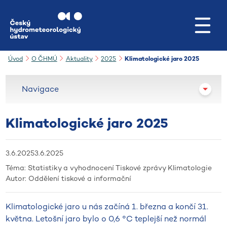
Přejít na hlavní obsah
Úvod
O ČHMÚ
Aktuality
2025
Klimatologické jaro 2025
Navigace
Klimatologické jaro 2025
3.6.2025
3.6.2025
Téma:
Statistiky a vyhodnocení
Tiskové zprávy
Klimatologie
Autor:
Oddělení tiskové a informační
Klimatologické jaro u nás začíná 1. března a končí 31.
května. Letošní jaro bylo o 0,6 °C teplejší než normál