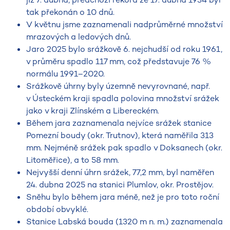
tak překonán o 10 dnů.
V květnu jsme zaznamenali nadprůměrné množství
mrazových a ledových dnů.
Jaro 2025 bylo srážkově 6. nejchudší od roku 1961,
v průměru spadlo 117 mm, což představuje 76 %
normálu 1991–2020.
Srážkově úhrny byly územně nevyrovnané, např.
v Ústeckém kraji spadla polovina množství srážek
jako v kraji Zlínském a Libereckém.
Během jara zaznamenala nejvíce srážek stanice
Pomezní boudy (okr. Trutnov), která naměřila 313
mm. Nejméně srážek pak spadlo v Doksanech (okr.
Litoměřice), a to 58 mm.
Nejvyšší denní úhrn srážek, 77,2 mm, byl naměřen
24. dubna 2025 na stanici Plumlov, okr. Prostějov.
Sněhu bylo během jara méně, než je pro toto roční
období obvyklé.
Stanice Labská bouda (1320 m n. m.) zaznamenala