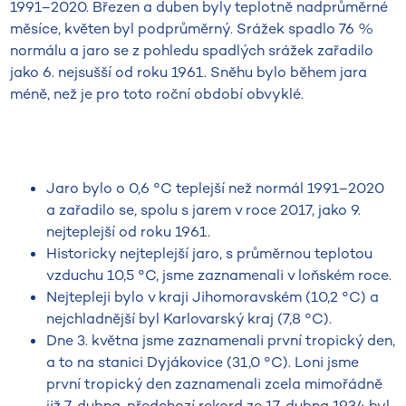
1991–2020. Březen a duben byly teplotně nadprůměrné
měsíce, květen byl podprůměrný. Srážek spadlo 76 %
normálu a jaro se z pohledu spadlých srážek zařadilo
jako 6. nejsušší od roku 1961. Sněhu bylo během jara
méně, než je pro toto roční období obvyklé.
Jaro bylo o 0,6 °C teplejší než normál 1991–2020
a zařadilo se, spolu s jarem v roce 2017, jako 9.
nejteplejší od roku 1961.
Historicky nejteplejší jaro, s průměrnou teplotou
vzduchu 10,5 °C, jsme zaznamenali v loňském roce.
Nejtepleji bylo v kraji Jihomoravském (10,2 °C) a
nejchladnější byl Karlovarský kraj (7,8 °C).
Dne 3. května jsme zaznamenali první tropický den,
a to na stanici Dyjákovice (31,0 °C). Loni jsme
první tropický den zaznamenali zcela mimořádně
již 7. dubna, předchozí rekord ze 17. dubna 1934 byl