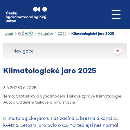
Přejít na hlavní obsah
Úvod
O ČHMÚ
Aktuality
2025
Klimatologické jaro 2025
Navigace
Klimatologické jaro 2025
3.6.2025
3.6.2025
Téma:
Statistiky a vyhodnocení
Tiskové zprávy
Klimatologie
Autor:
Oddělení tiskové a informační
Klimatologické jaro u nás začíná 1. března a končí 31.
května. Letošní jaro bylo o 0,6 °C teplejší než normál