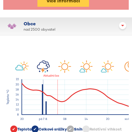
Více informací
Obce
nad 2500 obyvatel
Teplota
Celkové srážky
Sníh
Relativní vlhkost