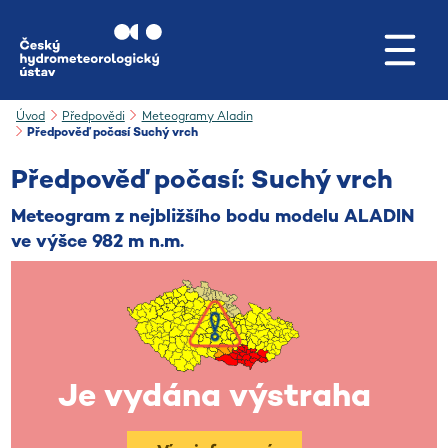
Přejít na hlavní obsah
Úvod
Předpovědi
Meteogramy Aladin
Předpověď počasí Suchý vrch
Předpověď počasí: Suchý vrch
Meteogram z nejbližšího bodu modelu ALADIN
ve výšce 982 m n.m.
Je vydána výstraha