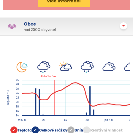
Více informací
Obce
nad 2500 obyvatel
Teplota
Celkové srážky
Sníh
Relativní vlhkost