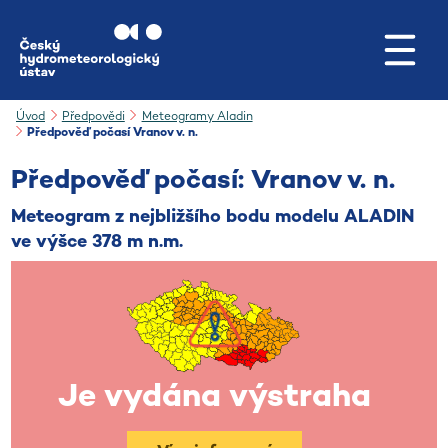
Přejít na hlavní obsah
Úvod
Předpovědi
Meteogramy Aladin
Předpověď počasí Vranov v. n.
Předpověď počasí: Vranov v. n.
Meteogram z nejbližšího bodu modelu ALADIN
ve výšce 378 m n.m.
Je vydána výstraha