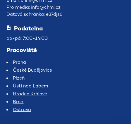
Email:
chmi@chmi.cz
Pro média:
info@chmi.cz
Datová schránka: e37djs6
Podatelna
po-pá: 7:00-14:00
Pracoviště
Praha
České Budějovice
Plzeň
Ústí nad Labem
Hradec Králové
Brno
Ostrava