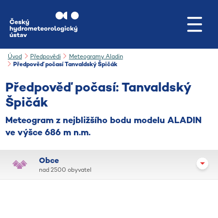
Přejít na hlavní obsah
Úvod
Předpovědi
Meteogramy Aladin
Předpověď počasí Tanvaldský Špičák
Předpověď počasí: Tanvaldský
Špičák
Meteogram z nejbližšího bodu modelu ALADIN
ve výšce 686 m n.m.
Obce
nad 2500 obyvatel