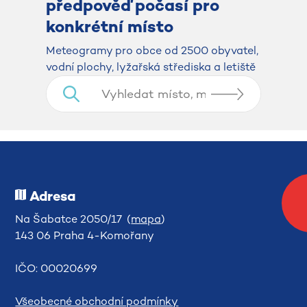
předpověď počasí pro
konkrétní místo
​​​​​​​Meteogramy pro obce od 2500 obyvatel,
vodní plochy, lyžařská střediska a letiště
Adresa
Na Šabatce 2050/17 (
mapa
)
143 06 Praha 4-Komořany
IČO: 00020699
Všeobecné obchodní podmínky