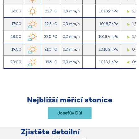
16:00
22,7 °C
0,0 mm/h
1018,9 hPa
2,0
17:00
22,5 °C
0,0 mm/h
1018,7 hPa
1,8
18:00
22,0 °C
0,0 mm/h
1018,4 hPa
1,4
19:00
21,0 °C
0,0 mm/h
1018,2 hPa
0,6
20:00
19,6 °C
0,0 mm/h
1018,1 hPa
0,9
Nejbližší měřící stanice
Josefův Důl
Zjistěte detailní