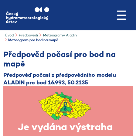
Přejít na hlavní obsah
Úvod
Předpovědi
Meteogramy Aladin
Meteogram pro bod na mapě
Předpověd počasí pro bod na
mapě
Předpověď počasí z předpovědního modelu
ALADIN pro bod
16.993, 50.2135
Je vydána výstraha