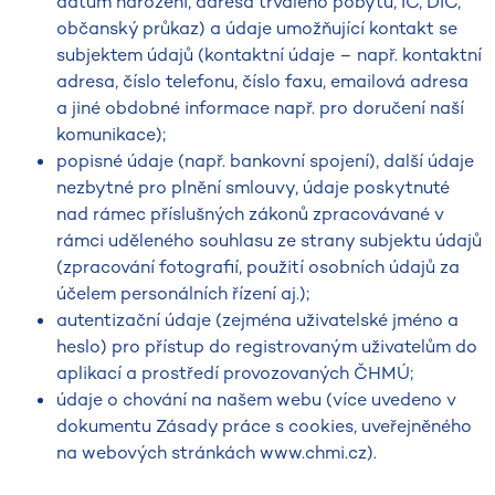
datum narození, adresa trvalého pobytu, IČ, DIČ,
občanský průkaz) a údaje umožňující kontakt se
subjektem údajů (kontaktní údaje – např. kontaktní
adresa, číslo telefonu, číslo faxu, emailová adresa
a jiné obdobné informace např. pro doručení naší
komunikace);
popisné údaje (např. bankovní spojení), další údaje
nezbytné pro plnění smlouvy, údaje poskytnuté
nad rámec příslušných zákonů zpracovávané v
rámci uděleného souhlasu ze strany subjektu údajů
(zpracování fotografií, použití osobních údajů za
účelem personálních řízení aj.);
autentizační údaje (zejména uživatelské jméno a
heslo) pro přístup do registrovaným uživatelům do
aplikací a prostředí provozovaných ČHMÚ;
údaje o chování na našem webu (více uvedeno v
dokumentu Zásady práce s cookies, uveřejněného
na webových stránkách www.chmi.cz).