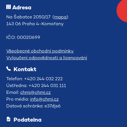
Adresa
Na Šabatce 2050/17 (
mapa
)
143 06 Praha 4-Komořany
IČO: 00020699
Všeobecné obchodní podmínky
Vyloučení odpovědnosti a licencování
Kontakt
Telefon: +420 244 032 222
Ústředna: +420 244 031 111
Email:
chmi@chmi.cz
Pro média:
info@chmi.cz
Datová schránka: e37djs6
Podatelna