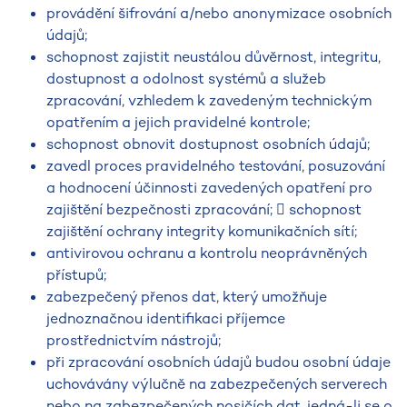
provádění šifrování a/nebo anonymizace osobních
údajů;
schopnost zajistit neustálou důvěrnost, integritu,
dostupnost a odolnost systémů a služeb
zpracování, vzhledem k zavedeným technickým
opatřením a jejich pravidelné kontrole;
schopnost obnovit dostupnost osobních údajů;
zavedl proces pravidelného testování, posuzování
a hodnocení účinnosti zavedených opatření pro
zajištění bezpečnosti zpracování;  schopnost
zajištění ochrany integrity komunikačních sítí;
antivirovou ochranu a kontrolu neoprávněných
přístupů;
zabezpečený přenos dat, který umožňuje
jednoznačnou identifikaci příjemce
prostřednictvím nástrojů;
při zpracování osobních údajů budou osobní údaje
uchovávány výlučně na zabezpečených serverech
nebo na zabezpečených nosičích dat, jedná-li se o