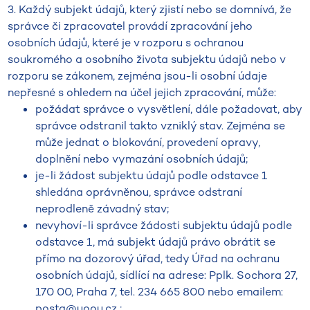
3. Každý subjekt údajů, který zjistí nebo se domnívá, že
správce či zpracovatel provádí zpracování jeho
osobních údajů, které je v rozporu s ochranou
soukromého a osobního života subjektu údajů nebo v
rozporu se zákonem, zejména jsou-li osobní údaje
nepřesné s ohledem na účel jejich zpracování, může:
požádat správce o vysvětlení, dále požadovat, aby
správce odstranil takto vzniklý stav. Zejména se
může jednat o blokování, provedení opravy,
doplnění nebo vymazání osobních údajů;
je-li žádost subjektu údajů podle odstavce 1
shledána oprávněnou, správce odstraní
neprodleně závadný stav;
nevyhoví-li správce žádosti subjektu údajů podle
odstavce 1, má subjekt údajů právo obrátit se
přímo na dozorový úřad, tedy Úřad na ochranu
osobních údajů, sídlící na adrese: Pplk. Sochora 27,
170 00, Praha 7, tel. 234 665 800 nebo emailem:
posta@uoou.cz ;