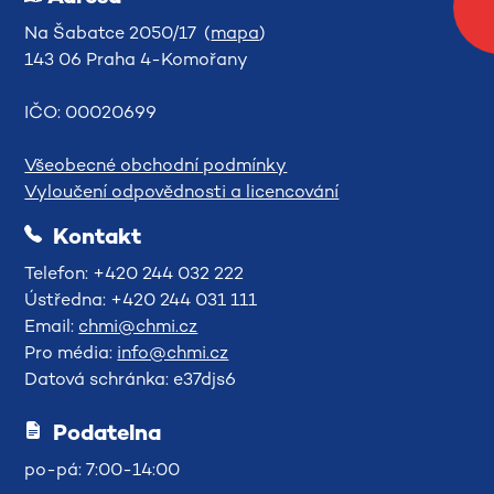
Na Šabatce 2050/17 (
mapa
)
143 06 Praha 4-Komořany
IČO: 00020699
Všeobecné obchodní podmínky
Vyloučení odpovědnosti a licencování
Kontakt
Telefon: +420 244 032 222
Ústředna: +420 244 031 111
Email:
chmi@chmi.cz
Pro média:
info@chmi.cz
Datová schránka: e37djs6
Podatelna
po-pá: 7:00-14:00