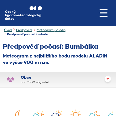
Přejít na hlavní obsah
Úvod
Předpovědi
Meteogramy Aladin
Předpověď počasí Bumbálka
Předpověď počasí: Bumbálka
Meteogram z nejbližšího bodu modelu ALADIN
ve výšce 900 m n.m.
Obce
nad 2500 obyvatel