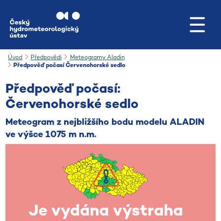
Přejít na hlavní obsah
Úvod
Předpovědi
Meteogramy Aladin
Předpověď počasí Červenohorské sedlo
Předpověď počasí:
Červenohorské sedlo
Meteogram z nejbližšího bodu modelu ALADIN
ve výšce 1075 m n.m.
Je vydána výstraha