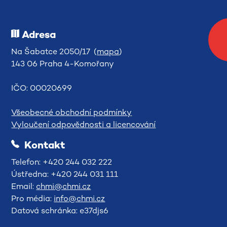
Adresa
Na Šabatce 2050/17 (
mapa
)
143 06 Praha 4-Komořany
IČO: 00020699
Všeobecné obchodní podmínky
Vyloučení odpovědnosti a licencování
Kontakt
Telefon: +420 244 032 222
Ústředna: +420 244 031 111
Email:
chmi@chmi.cz
Pro média:
info@chmi.cz
Datová schránka: e37djs6