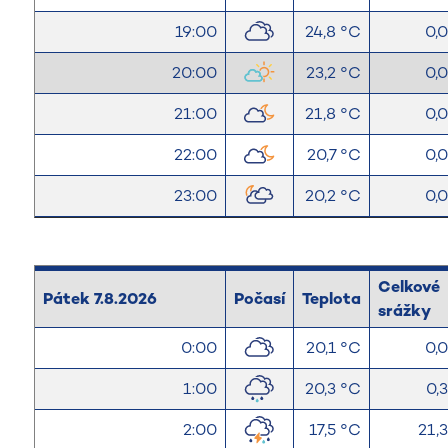
19:00
24,8 °C
0,
20:00
23,2 °C
0,
21:00
21,8 °C
0,
22:00
20,7 °C
0,
23:00
20,2 °C
0,
Celkové
Pátek 7.8.2026
Počasí
Teplota
srážky
0:00
20,1 °C
0,
1:00
20,3 °C
0,
2:00
17,5 °C
21,