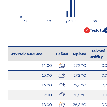
Teplota
Celkové
Čtvrtek 6.8.2026
Počasí
Teplota
srážky
14:00
27,2 °C
0,
15:00
27,2 °C
0,
16:00
26,6 °C
0,
17:00
26,5 °C
0,
18:00
26,3 °C
0,