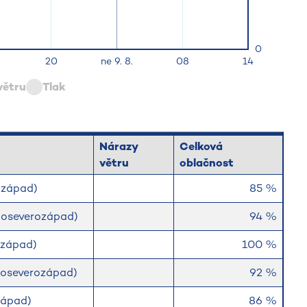
větru
Tlak
Nárazy
Celková
větru
oblačnost
rozápad)
85 %
adoseverozápad)
94 %
rozápad)
100 %
adoseverozápad)
92 %
západ)
86 %