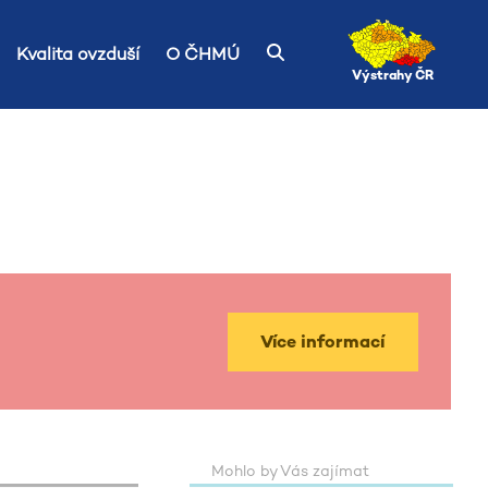
Kvalita ovzduší
O ČHMÚ
Výstrahy ČR
Více informací
Mohlo by Vás zajímat