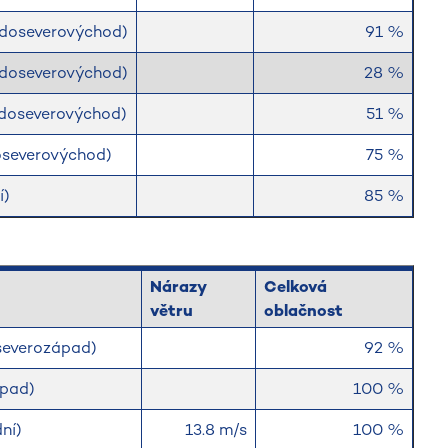
hodoseverovýchod)
91 %
hodoseverovýchod)
28 %
hodoseverovýchod)
51 %
roseverovýchod)
75 %
í)
85 %
Nárazy
Celková
větru
oblačnost
oseverozápad)
92 %
ápad)
100 %
ní)
13.8 m/s
100 %