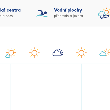
ká centra
Vodní plochy
a a hory
přehrady a jezera