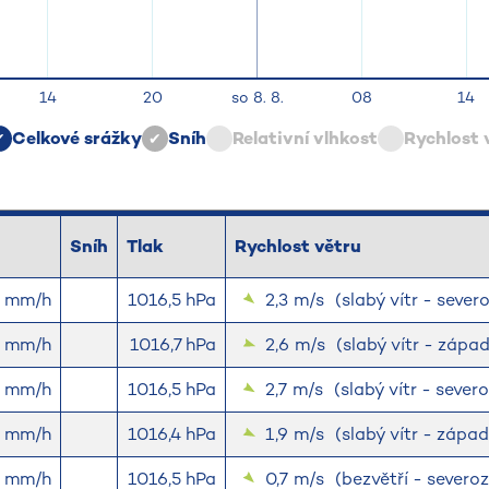
Celkové srážky
Sníh
Relativní vlhkost
Rychlost 
Sníh
Tlak
Rychlost větru
0 mm/h
1016,5 hPa
2,3
m/s
(slabý vítr - seve
0 mm/h
1016,7 hPa
2,6
m/s
(slabý vítr - záp
0 mm/h
1016,5 hPa
2,7
m/s
(slabý vítr - seve
0 mm/h
1016,4 hPa
1,9
m/s
(slabý vítr - záp
0 mm/h
1016,5 hPa
0,7
m/s
(bezvětří - severo