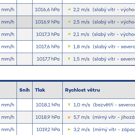
0 mm/h
1016,6 hPa
2,2
m/s
(slabý vítr - výc
0 mm/h
1016,9 hPa
2,5
m/s
(slabý vítr - výc
0 mm/h
1017,3 hPa
2,1
m/s
(slabý vítr - výc
0 mm/h
1017,6 hPa
1,8
m/s
(slabý vítr - seve
0 mm/h
1017,7 hPa
1,5
m/s
(slabý vítr - severn
Sníh
Tlak
Rychlost větru
0 mm/h
1018,1 hPa
1,0
m/s
(bezvětří - sever
3 mm/h
1018,9 hPa
5,7
m/s
(mírný vítr - jihoz
3 mm/h
1019,2 hPa
3,2
m/s
(mírný vítr - západ