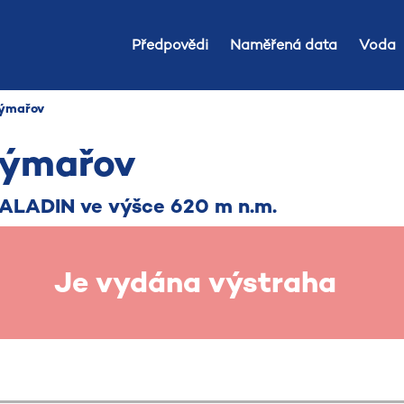
Předpovědi
Naměřená data
Voda
Rýmařov
Rýmařov
 ALADIN ve výšce 620 m n.m.
Je vydána výstraha