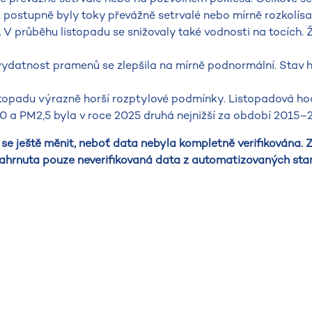
postupně byly toky převážně setrvalé nebo mírně rozkolísa
V průběhu listopadu se snižovaly také vodnosti na tocích.
vydatnost pramenů se zlepšila na mírně podnormální. Stav h
topadu výrazně horší rozptylové podmínky. Listopadová h
 a PM2,5 byla v roce 2025 druhá nejnižší za období 2015–
se ještě měnit, neboť data nebyla kompletně verifikována. 
ahrnuta pouze neverifikovaná data z automatizovaných stan