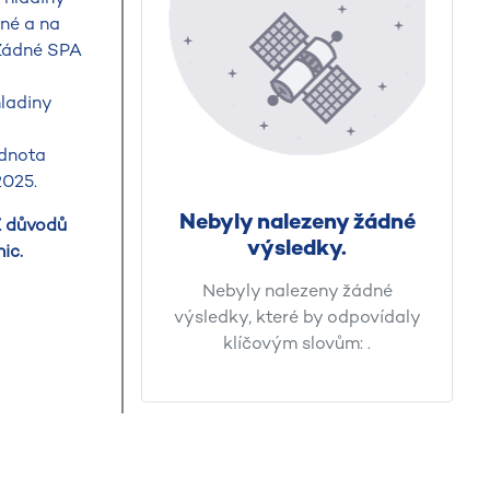
né a na
 Žádné SPA
ladiny
odnota
2025.
Nebyly nalezeny žádné
Z důvodů
výsledky.
ic.
Nebyly nalezeny žádné
výsledky, které by odpovídaly
klíčovým slovům:
.