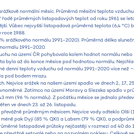
srážkově normální měsíc. Průměrná měsíční teplota vzduchu
V řadě průměrných listopadových teplot od roku 1961 se leto
nější. Vůbec nejvyšší listopadová průměrná teplota (6,4 °C) 
v roce 1988.
% srážkového normálu 1991–2020). Průměrná délka slunečn
% normálu 1991–2020.
zduchu na území ČR pohybovala kolem hodnot normálu nebo 
lota byla až do konce měsíce pod hodnotou normálu. Nejchla
ěrné denní teploty vzduchu od normálu 1991–2020 více než −
vala pod bodem mrazu.
. Nejvíce srážek na našem území spadlo ve dnech 2., 17., 25.
erovnoměrné. Zatímco na území Moravy a Slezska spadlo v p
43 mm (96 % normálu). Z počátku měsíce se jednalo předev
řen ve dnech 23. až 26. listopadu.
h převážně průměrným měsícem. Nejvíce vody odteklo Olší (
o méně pak Dyjí (85 % QXI) a Labem (79 % QXI), a podprům
růměrné listopadové průtoky nejčastěji v rozmezí od 40 do 
e převážně setrvalé nebo na pozvolném poklesu. Celkově se