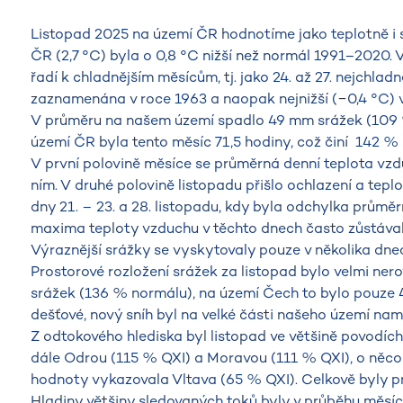
Listopad 2025 na území ČR hodnotíme jako teplotně i 
ČR (2,7 °C) byla o 0,8 °C nižší než normál 1991–2020. 
řadí k chladnějším měsícům, tj. jako 24. až 27. nejchlad
zaznamenána v roce 1963 a naopak nejnižší (−0,4 °C) 
V průměru na našem území spadlo 49 mm srážek (109 
území ČR byla tento měsíc 71,5 hodiny, což činí 142 
V první polovině měsíce se průměrná denní teplota v
ním. V druhé polovině listopadu přišlo ochlazení a tep
dny 21. – 23. a 28. listopadu, kdy byla odchylka prům
maxima teploty vzduchu v těchto dnech často zůstá
Výraznější srážky se vyskytovaly pouze v několika dnech
Prostorové rozložení srážek za listopad bylo velmi n
srážek (136 % normálu), na území Čech to bylo pouze 
dešťové, nový sníh byl na velké části našeho území namě
Z odtokového hlediska byl listopad ve většině povodíc
dále Odrou (115 % QXI) a Moravou (111 % QXI), o něc
hodnoty vykazovala Vltava (65 % QXI). Celkově byly p
Hladiny většiny sledovaných toků byly v průběhu měsíc