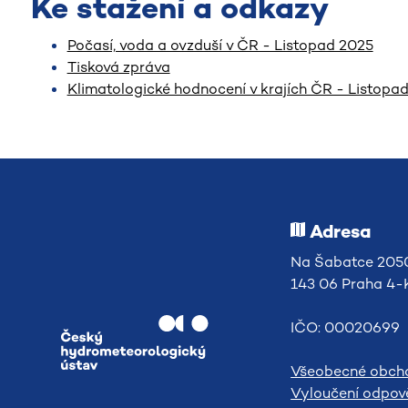
Ke stažení a odkazy
Počasí, voda a ovzduší v ČR - Listopad 2025
Tisková zpráva
Klimatologické hodnocení v krajích ČR - Listopa
Adresa
Na Šabatce 2050
143 06 Praha 4
IČO: 00020699
Všeobecné obch
Vyloučení odpově