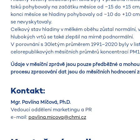
toků pohybovaly na začátku měsíce od −15 do +15 cm, 
konci měsíce se hladiny pohybovaly od −10 do +10 cm. 
se nevyskytovaly.
Celkový stav hladiny v mělkém oběhu zůstal normální, 
hlubokých vrtů se také zlepšil na mírně podnormální.
V porovnání s 30letým průměrem 1991–2020 byly v lis
celorepublikových měsíčních průměrů koncentrací PM10
Údaje v měsíční zprávě jsou pouze předběžné a mohou 
procesu zpracování dat jsou do měsíčních hodnocení z
Kontakt:
Mgr. Pavlína Míčová, Ph.D.
Vedoucí oddělení marketingu a PR
e-mail:
pavlina.micova@chmi.cz