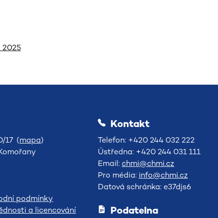
d 2025
Kontakt
/17 (
mapa
)
Telefon: +420 244 032 222
-Komořany
Ústředna: +420 244 031 111
Email:
chmi@chmi.cz
Pro média:
info@chmi.cz
Datová schránka: e37djs6
odní podmínky
Podatelna
dnosti a licencování