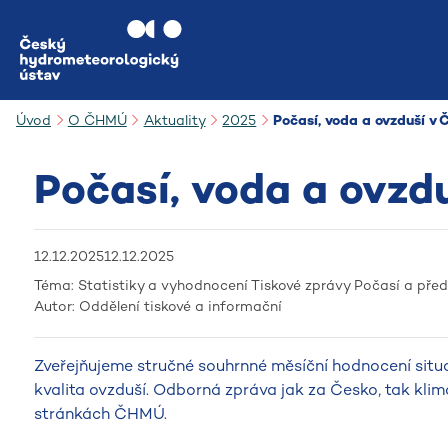
Přejít na hlavní obsah
Úvod
O ČHMÚ
Aktuality
2025
Počasí, voda a ovzduší v
Počasí, voda a ovzd
12.12.2025
12.12.2025
Téma:
Statistiky a vyhodnocení
Tiskové zprávy
Počasí a pře
Autor:
Oddělení tiskové a informační
Zveřejňujeme stručné souhrnné měsíční hodnocení situa
kvalita ovzduší. Odborná zpráva jak za Česko, tak klim
stránkách ČHMÚ.