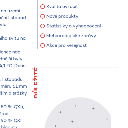
Kvalita ovzduší
 na území
Nové produkty
šní listopad
byla
Statistiky a vyhodnocení
Meteorologické zprávy
ího svitu na
Akce pro veřejnost
lehce nad
dnější byly
4,1 °C. Denní
DŮLEŽITÉ
 listopadu.
růměru 61 mm
ším o srážky
150 % QXI),
ěrné
140 % QXI.
 hladiny