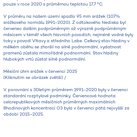
pouze v roce 2020 s průměrnou teplotou 17,7 °C.
V průměru na našem území spadlo 95 mm srážek (107%
srážkového normálu 1991–2020). Z odtokového hlediska byl
červenec dalším podprůměrným až výrazně podprůměrným
měsícem v téměř všech hlavních povodích, nejméně vodné byly
toky v povodí Vltavy a středního Labe. Celkový stav hladiny v
mělkém oběhu se zhoršil na silně podnormální, vydatnost
pramenů zůstala mimořádně podnormální. Stav hladiny
hlubokých vrtů zůstal silně podnormální.
Měsíční úhrn srážek v červenci 2025
(Kliknutím se obrázek zvětší) /
V porovnání s 30letým průměrem 1991–2020 byly v červenci
standardní rozptylové podmínky. Červencová hodnota
celorepublikových měsíčních průměrných maximálních
8hodinových koncentrací O3 byla v červenci pátá nejvyšší za
období 2015–2025.