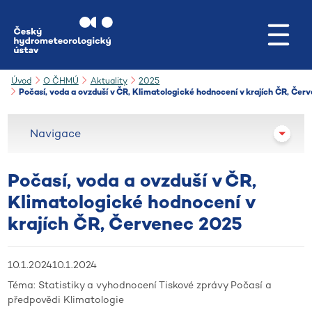
Přejít na hlavní obsah
Úvod
O ČHMÚ
Aktuality
2025
Počasí, voda a ovzduší v ČR, Klimatologické hodnocení v krajích ČR, Čer
Navigace
Počasí, voda a ovzduší v ČR,
Klimatologické hodnocení v
krajích ČR, Červenec 2025
10.1.2024
10.1.2024
Téma:
Statistiky a vyhodnocení
Tiskové zprávy
Počasí a
předpovědi
Klimatologie