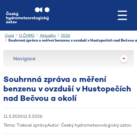
Přejít na hlavní obsah
Úvod
O ČHMÚ
Aktuality
2026
Souhrnná zpráva o měření benzenu v ovzduší v Hustopečích nad Bečvou a
Navigace
Souhrnná zpráva o měření
benzenu v ovzduší v Hustopečích
nad Bečvou a okolí
11.5.2026
11.5.2026
Téma:
Tiskové zprávy
Autor:
Český hydrometeorologický ústav