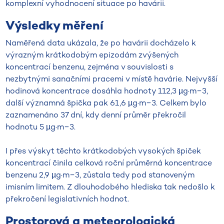
komplexní vyhodnocení situace po havárii.
Výsledky měření
Naměřená data ukázala, že po havárii docházelo k
výrazným krátkodobým epizodám zvýšených
koncentrací benzenu, zejména v souvislosti s
nezbytnými sanačními pracemi v místě havárie. Nejvyšší
hodinová koncentrace dosáhla hodnoty 112,3 µg·m−3,
další významná špička pak 61,6 µg·m−3. Celkem bylo
zaznamenáno 37 dní, kdy denní průměr překročil
hodnotu 5 µg·m−3.
I přes výskyt těchto krátkodobých vysokých špiček
koncentrací činila celková roční průměrná koncentrace
benzenu 2,9 µg·m−3, zůstala tedy pod stanoveným
imisním limitem. Z dlouhodobého hlediska tak nedošlo k
překročení legislativních hodnot.
Prostorová a meteorologická