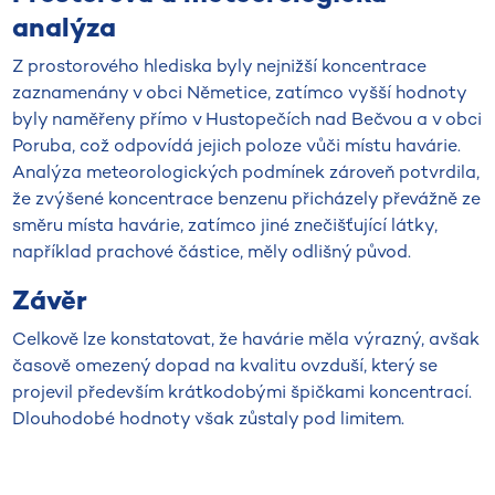
analýza
Z prostorového hlediska byly nejnižší koncentrace
zaznamenány v obci Němetice, zatímco vyšší hodnoty
byly naměřeny přímo v Hustopečích nad Bečvou a v obci
Poruba, což odpovídá jejich poloze vůči místu havárie.
Analýza meteorologických podmínek zároveň potvrdila,
že zvýšené koncentrace benzenu přicházely převážně ze
směru místa havárie, zatímco jiné znečišťující látky,
například prachové částice, měly odlišný původ.
Závěr
Celkově lze konstatovat, že havárie měla výrazný, avšak
časově omezený dopad na kvalitu ovzduší, který se
projevil především krátkodobými špičkami koncentrací.
Dlouhodobé hodnoty však zůstaly pod limitem.