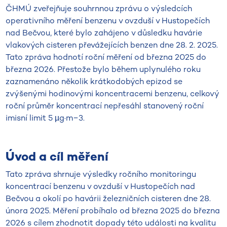
ČHMÚ zveřejňuje souhrnnou zprávu o výsledcích
operativního měření benzenu v ovzduší v Hustopečích
nad Bečvou, které bylo zahájeno v důsledku havárie
vlakových cisteren převážejících benzen dne 28. 2. 2025.
Tato zpráva hodnotí roční měření od března 2025 do
března 2026. Přestože bylo během uplynulého roku
zaznamenáno několik krátkodobých epizod se
zvýšenými hodinovými koncentracemi benzenu, celkový
roční průměr koncentrací nepřesáhl stanovený roční
imisní limit 5 µg·m−3.
Úvod a cíl měření
Tato zpráva shrnuje výsledky ročního monitoringu
koncentrací benzenu v ovzduší v Hustopečích nad
Bečvou a okolí po havárii železničních cisteren dne 28.
února 2025. Měření probíhalo od března 2025 do března
2026 s cílem zhodnotit dopady této události na kvalitu