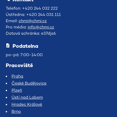
Telefon: +420 244 032 222
Ústředna: +420 244 031 111
Email:
chmi@chmi.cz
Pro média:
info@chmi.cz
Datová schránka: e37djs6
Podatelna
po-pá: 7:00-14:00
Pracoviště
Praha
České Budějovice
Plzeň
Ústí nad Labem
Hradec Králové
Brno