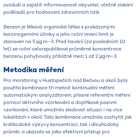
ovzduší a zajistit informovanost obyvatel, včetně získání
podkladů pro hodnocení zdravotních rizik.
Benzen je těkavá organická látka s prokázanými
karcinogenními účinky a jeho roční imisní limit je
stanoven na 5 µg·m−3. Před havárií (za posledních 10
let) se roční celorepublikové průměrné koncentrace
benzenu pohybovaly přibližně mezi 1 až 2 µg·m−3.
Metodika měření
Pro monitoring v Hustopečích nad Bečvou a okolí byla
použita kombinace tří metod: kontinuální měření
automatickým analyzátorem, přesné referenční měření
pomocí aktivního vzorkování a doplňkové pasivní
vzorkování, které umožnilo sledovat situaci i na více
lokalitách v okolí. Tato kombinace umožnila zachytit jak
krátkodobé výkyvy koncentrací, tak i dlouhodobý
průměr, a ukázala se jako efektivní přístup pro