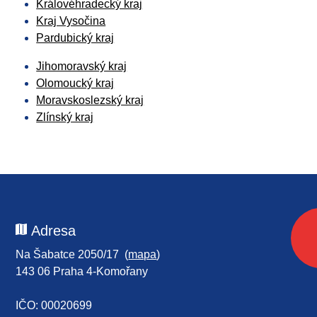
Královéhradecký kraj
Kraj Vysočina
Pardubický kraj
Jihomoravský kraj
Olomoucký kraj
Moravskoslezský kraj
Zlínský kraj
Adresa
Na Šabatce 2050/17 (
mapa
)
143 06 Praha 4-Komořany
IČO: 00020699