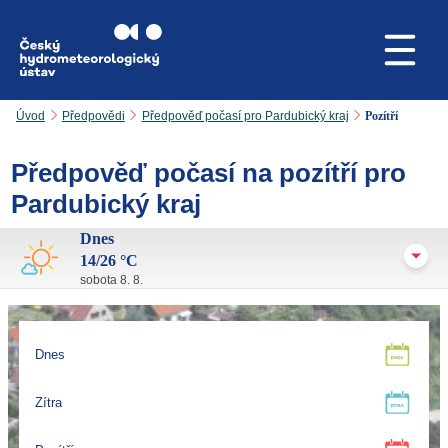
Přejít na hlavní obsah
Úvod
Předpovědi
Předpověď počasí pro Pardubický kraj
Pozítří
Předpověď počasí na pozítří pro
Pardubický kraj
Dnes
14/26 °C
sobota 8. 8.
Dnes
Zítra