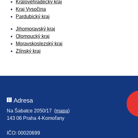
Královéhradecký kraj
Kraj Vysočina
Pardubický kraj
Jihomoravský kraj
Olomoucký kraj
Moravskoslezský kraj
Zlínský kraj
Adresa
Na Šabatce 2050/17 (
mapa
)
143 06 Praha 4-Komořany
IČO: 00020699