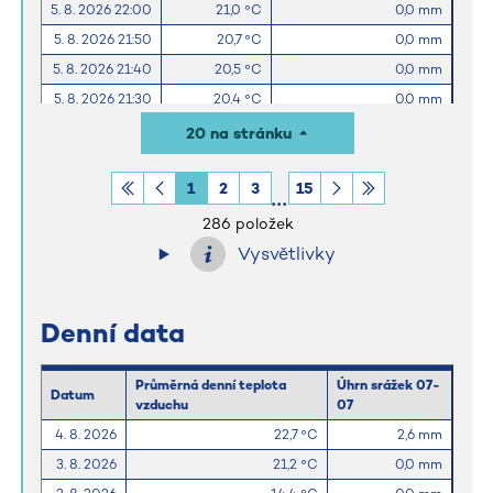
5. 8. 2026 22:00
21,0 °C
0,0 mm
5. 8. 2026 21:50
20,7 °C
0,0 mm
5. 8. 2026 21:40
20,5 °C
0,0 mm
5. 8. 2026 21:30
20,4 °C
0,0 mm
5. 8. 2026 21:20
20,5 °C
0,0 mm
20 na stránku
5. 8. 2026 21:10
20,5 °C
0,0 mm
1
2
3
15
5. 8. 2026 21:00
20,8 °C
0,0 mm
286 položek
Vysvětlivky
Denní data
Průměrná denní teplota
Úhrn srážek 07-
Datum
vzduchu
07
4. 8. 2026
22,7 °C
2,6 mm
3. 8. 2026
21,2 °C
0,0 mm