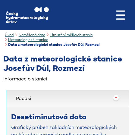
Přejít na hlavní obsah
Úvod
Naměřená data
Umístění měřicích stanic
Meteorologické stanice
Data z meteorologické stanice Josefův Důl, Rozmezí
Data z meteorologické stanice
Josefův Důl, Rozmezí
Informace o stanici
Počasí
Desetiminutová data
Grafický průběh základních meteorologických
prvků zobrazovaných podle pozorovacího