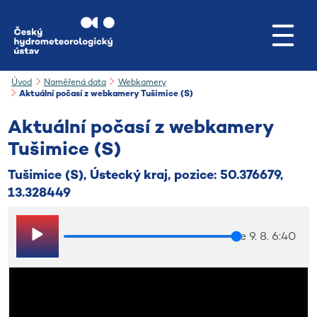
Přejít na hlavní obsah
Úvod
Naměřená data
Webkamery
Aktuální počasí z webkamery Tušimice (S)
Aktuální počasí z webkamery
Tušimice (S)
Tušimice (S), Ústecký kraj, pozice: 50.376679,
13.328449
ne 9. 8. 6:40