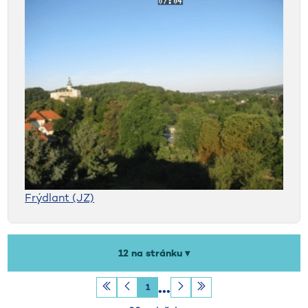
Frýdlant (JZ)
Počet záznamů na stránku
12 na stránku ▾
1