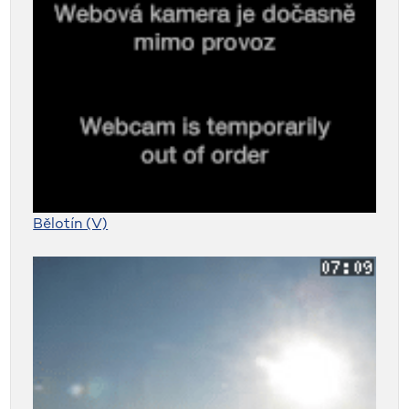
Bělotín (V)