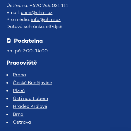
Ústředna: +420 244 031 111
Email:
chmi@chmi.cz
Pro média:
info@chmi.cz
Datová schránka: e37djs6
Podatelna
po-pá: 7:00-14:00
Pracoviště
Praha
České Budějovice
Plzeň
Ústí nad Labem
Hradec Králové
Brno
Ostrava