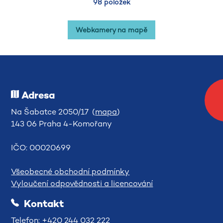
98 položek
Webkamery na mapě
Adresa
Na Šabatce 2050/17 (
mapa
)
143 06 Praha 4-Komořany
IČO: 00020699
Všeobecné obchodní podmínky
Vyloučení odpovědnosti a licencování
Kontakt
Telefon: +420 244 032 222