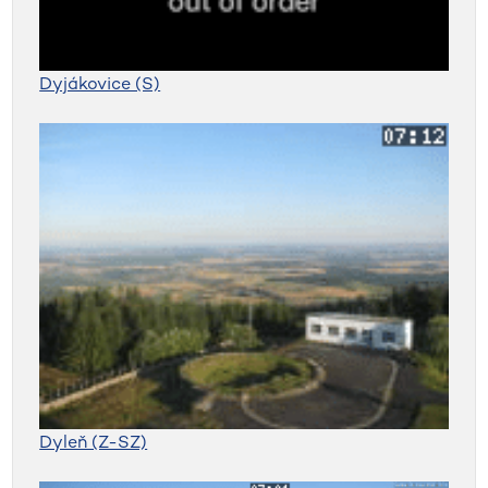
Dyjákovice (S)
Dyleň (Z-SZ)