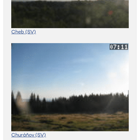
Cheb (SV)
Churáňov (SV)