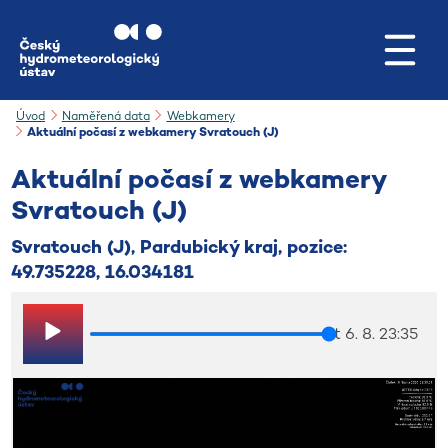
Přejít na hlavní obsah
Úvod
Naměřená data
Webkamery
Aktuální počasí z webkamery Svratouch (J)
Aktuální počasí z webkamery
Svratouch (J)
Svratouch (J), Pardubický kraj, pozice:
49.735228, 16.034181
čt 6. 8. 23:35