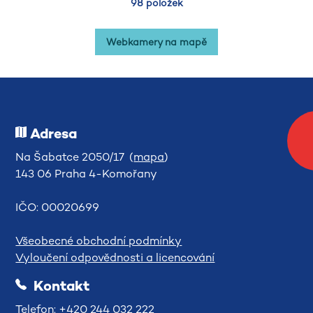
98 položek
Webkamery na mapě
Adresa
Na Šabatce 2050/17 (
mapa
)
143 06 Praha 4-Komořany
IČO: 00020699
Všeobecné obchodní podmínky
Vyloučení odpovědnosti a licencování
Kontakt
Telefon: +420 244 032 222