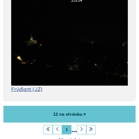
Frýdlant (JZ)
Počet záznamů na stránku
12 na stránku ▾
1