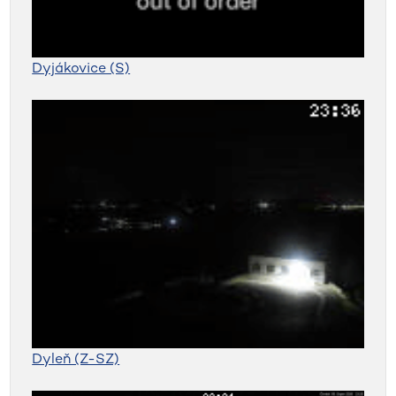
Dyjákovice (S)
Dyleň (Z-SZ)