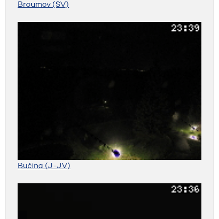
Broumov (SV)
Bučina (J-JV)