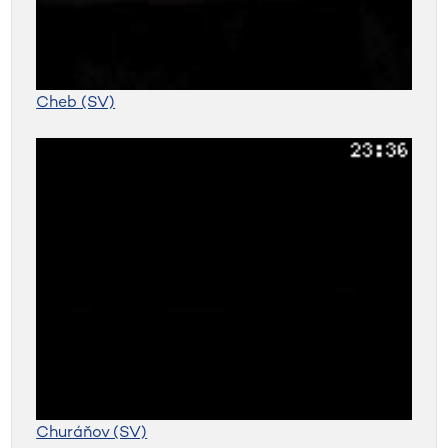
Cheb (SV)
Churáňov (SV)