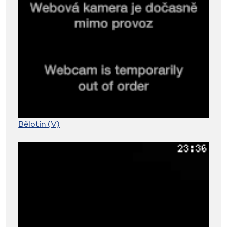
Bělotín (V)