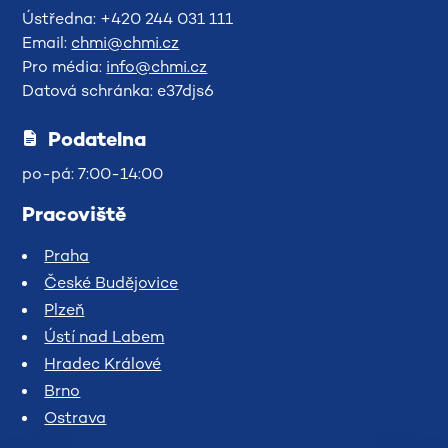
Ústředna: +420 244 031 111
Email:
chmi@chmi.cz
Pro média:
info@chmi.cz
Datová schránka: e37djs6
Podatelna
po-pá: 7:00-14:00
Pracoviště
Praha
České Budějovice
Plzeň
Ústí nad Labem
Hradec Králové
Brno
Ostrava