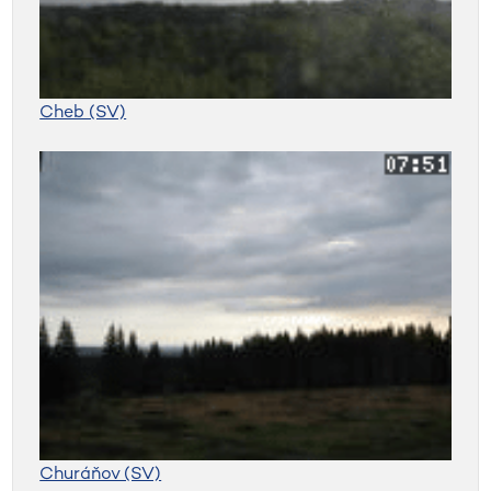
Cheb (SV)
Churáňov (SV)