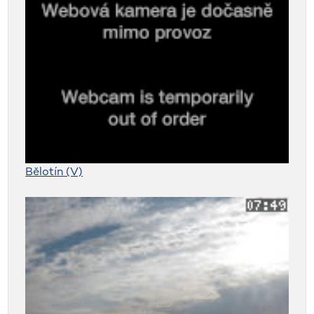
Bělotín (V)