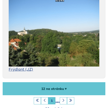
Frýdlant (JZ)
Počet záznamů na stránku
12 na stránku ▾
1