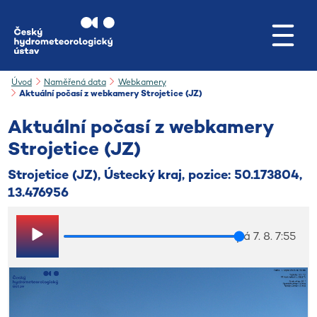
Přejít na hlavní obsah
Úvod
Naměřená data
Webkamery
Aktuální počasí z webkamery Strojetice (JZ)
Aktuální počasí z webkamery
Strojetice (JZ)
Strojetice (JZ), Ústecký kraj, pozice: 50.173804,
13.476956
pá 7. 8. 7:55