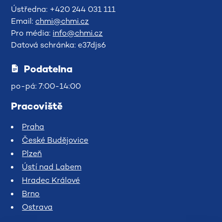
Ústředna: +420 244 031 111
Email:
chmi@chmi.cz
Pro média:
info@chmi.cz
Datová schránka: e37djs6
Podatelna
po-pá: 7:00-14:00
Pracoviště
Praha
České Budějovice
Plzeň
Ústí nad Labem
Hradec Králové
Brno
Ostrava